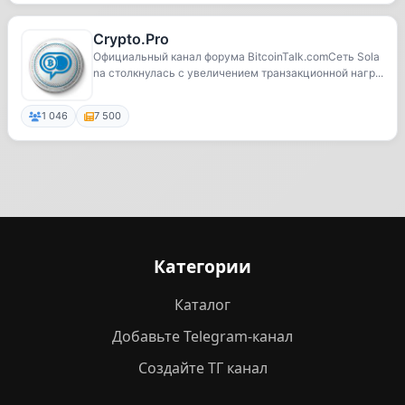
Crypto.Pro
Официальный канал форума BitcoinTalk.comСеть Sola
na столкнулась с увеличением транзакционной нагр...
1 046
7 500
Категории
Каталог
Добавьте Telegram-канал
Создайте ТГ канал