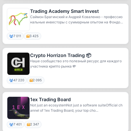
Trading Academy Smart Invest
Саймон Брагинский и Андрей Коваленко - профессио
нальные инвесторы с суммарным опытом на Фондово
м ...
7 011
3 425
Crypto Horrizon Trading 📦
Наше сообщество это полезный ресурс для каждого
участника крипто рынка 💸
47 220
2 095
1ex Trading Board
Not just an ecosystemNot just a software suiteOfficial ch
annel of 1ex Trading Board, your top cho...
7 401
2 347