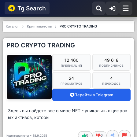
Tg Searсh
Каталог
Криптовалюты
PRO CRYPTO TRADING
PRO CRYPTO TRADING
12 460
49 618
ПУБЛИКАЦИЙ
ПОДПИСЧИКОВ
24
4
ПРОСМОТРОВ
ПЕРЕХОДОВ
Перейти в Telegram
Здесь вы найдете все о мире NFT - уникальных цифров
ых активов, которы
0
0
Криптовалюты
•
18.9.2025