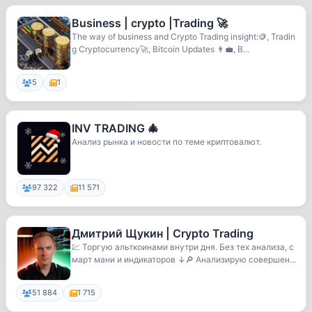
Business | crypto |Trading 🚀
The way of business and Crypto Trading insight:🪙, Tradin
g Cryptocurrency🚀, Bitcoin Updates 👨‍💼, B...
5
1
INV TRADING 🎄
Анализ рынка и новости по теме криптовалют.
97 322
11 571
Дмитрий Щукин | Crypto Trading
💹 Торгую альткоинами внутри дня. Без тех анализа, с
март мани и индикаторов ↓🔎 Анализирую совершен...
51 884
1 715