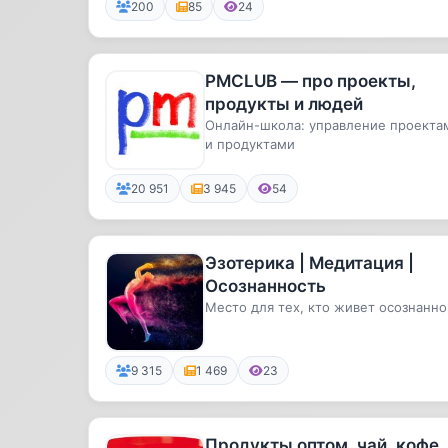
200
85
24
PMCLUB — про проекты,
продукты и людей
Онлайн-школа: управление проекта
и продуктами
20 951
3 945
54
Эзотерика | Медитация |
Осознанность
Место для тех, кто живет осознанно
9 315
1 469
23
Продукты оптом, чай, кофе