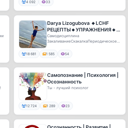
4 092
33
Darya Lizogubova 🔸LCHF
РЕЦЕПТЫ🔸УПРАЖНЕНИЯ🔸П
ми
РОДУКТЫ
Самодисциплина
ЗакаливаниеСкакалкаПериодическое
голодание
18 681
1 585
54
Самопознание | Психология |
Осознанность
!
Ты - лучший психолог
12 724
1 289
23
Осознанность | Развитие |