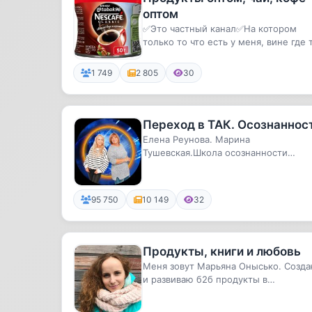
оптом
✅Это частный канал✅На котором
только то что есть у меня, вине где 
там, от неизвестного отправи...
1 749
2 805
30
Переход в ТАК. Осознаннос
Елена Реунова. Марина
Тушевская.Школа осознанности
«Переход в ТАК». Программы ума. К
их изменит...
95 750
10 149
32
Продукты, книги и любовь
Меня зовут Марьяна Онысько. Созд
и развиваю б2б продукты в
издательстве МИФ. Пишу на канале о