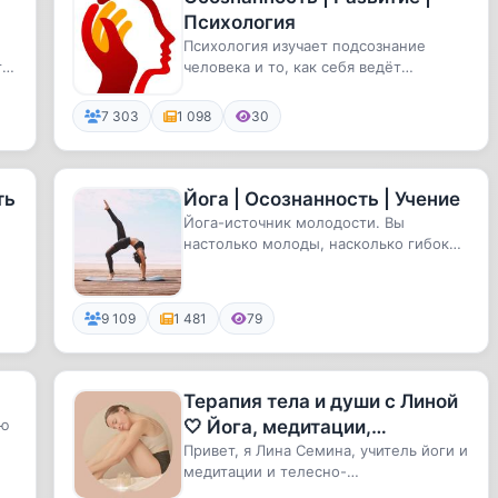
Психология
Психология изучает подсознание
то
человека и то, как себя ведёт
человеческий мозг в различных
ситуациях
7 303
1 098
30
ть
Йога | Осознанность | Учение
Йога-источник молодости. Вы
настолько молоды, насколько гибок
ак
ваш позвоночник!
9 109
1 481
79
Терапия тела и души с Линой
аю
🤍 Йога, медитации,
осознанность
Привет, я Лина Семина, учитель йоги и
...
медитации и телесно-
ориентированный психолог. На этом