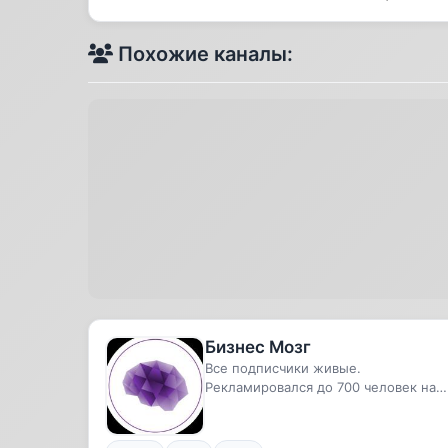
Похожие каналы:
Бизнес Мозг
Все подписчики живые.
Рекламировался до 700 человек на
каналах в тг, дальше через таргет на
взрос...