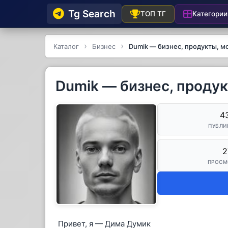
Tg Searсh
Категории
ТОП ТГ
Каталог
Бизнес
Dumik — бизнес, продукты, м
Dumik — бизнес, продук
4
ПУБЛИ
2
ПРОСМ
Привет, я — Дима Думик