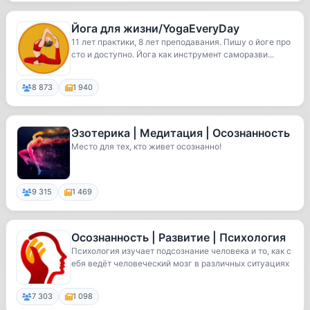
Йога для жизни/YogaEveryDay
11 лет практики, 8 лет преподавания. Пишу о йоге про
сто и доступно. Йога как инструмент саморазви...
8 873
1 940
Эзотерика | Медитация | Осознанность
Место для тех, кто живет осознанно!
9 315
1 469
Осознанность | Развитие | Психология
Психология изучает подсознание человека и то, как с
ебя ведёт человеческий мозг в различных ситуациях
7 303
1 098