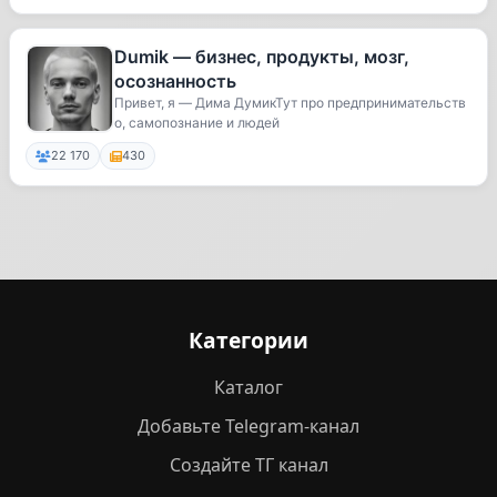
Dumik — бизнес, продукты, мозг,
осознанность
Привет, я — Дима ДумикТут про предпринимательств
о, самопознание и людей
22 170
430
Категории
Каталог
Добавьте Telegram-канал
Создайте ТГ канал