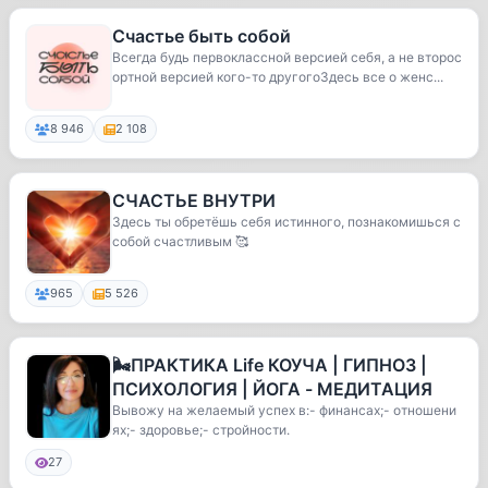
Счастье быть собой
Всегда будь первоклассной версией себя, а не второс
ортной версией кого-то другогоЗдесь все о женс...
8 946
2 108
СЧАСТЬЕ ВНУТРИ
Здесь ты обретёшь себя истинного, познакомишься с
собой счастливым 🥰
965
5 526
🌬ПРАКТИКА Life КОУЧА | ГИПНОЗ |
ПСИХОЛОГИЯ | ЙОГА - МЕДИТАЦИЯ
Вывожу на желаемый успех в:- финансах;- отношени
ях;- здоровье;- стройности.
27