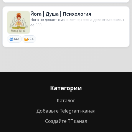
Йога | Душа | Психология
Йога не делает жизнь легче, но она делает вас сильн
ее 🧘🏼‍♀️
143
724
Категории
Каталог
Добавьте Telegram-канал
Создайте ТГ канал