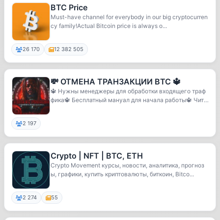
BTC Price
Must-have channel for everybody in our big cryptocurren
cy family!Actual Bitcoin price is always o...
26 170
12 382 505
💸 ОТМЕНА ТРАНЗАКЦИИ BTC 🔱
🔱 Нужны менеджеры для обработки входящего траф
фика🔱 Бесплатный мануал для начала работы🔱 Чита
йте ...
2 197
Crypto | NFT | BTC, ETH
Crypto Movement курсы, новости, аналитика, прогноз
ы, графики, купить криптовалюты, биткоин, Bitco...
2 274
55