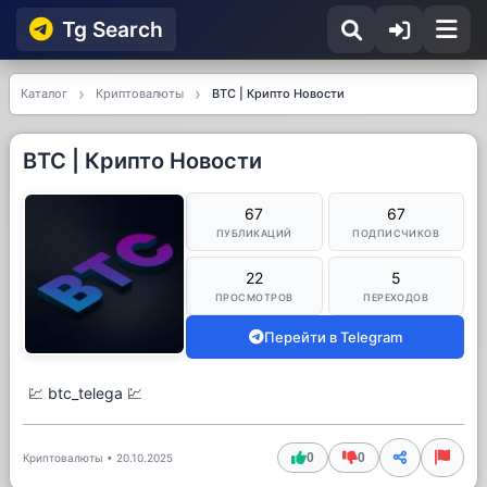
Tg Searсh
Каталог
Криптовалюты
BTC | Крипто Новости
BTC | Крипто Новости
67
67
ПУБЛИКАЦИЙ
ПОДПИСЧИКОВ
22
5
ПРОСМОТРОВ
ПЕРЕХОДОВ
Перейти в Telegram
💹 btc_telega 💹
0
0
Криптовалюты
•
20.10.2025