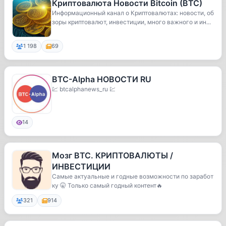
Криптовалюта Новости Bitcoin (BTC)
Информационный канал о Криптовалютах: новости, об
зоры криптовалют, инвестиции, много важного и ин...
1 198
69
BTC-Alpha НОВОСТИ RU
💹 btcalphanews_ru 💹
14
Мозг BTC. КРИПТОВАЛЮТЫ /
ИНВЕСТИЦИИ
Самые актуальные и годные возможности по заработ
ку 🤫 Только самый годный контент🔥
321
914