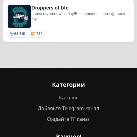
Droppers of btc
Latest cryptonews today!Best promotion here: @attacker
me
63 615
1 782
Категории
Каталог
Добавьте Telegram-канал
Создайте ТГ канал
Важное!