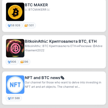
BTC MAKER
💹 BTCMAKERR 💹
58 926
1 501
BitkoinAth📈 Криптовалюта BTC, ETH
BitkoinAth📈 BTC Криптовалюта ETH📣Реклама: @Adve
rtisement2022
906
296
NFT and BTC news🗞
Our channel for those who want to delve into investing in
NFT art and art objects. The channel wi...
31 588