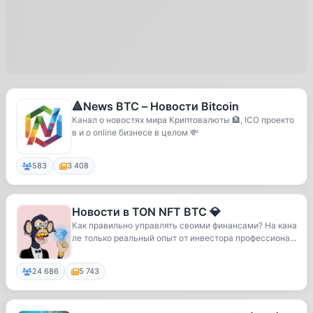
🔺News BTC – Новости Bitcoin
Канал о новостях мира Криптовалюты 🏦, ICO проекто
в и о online бизнесе в целом 💸
583
3 408
Новости в TON NFT BTC 💎
Как правильно управлять своими финансами? На кана
ле только реальный опыт от инвестора профессиона...
24 686
5 743