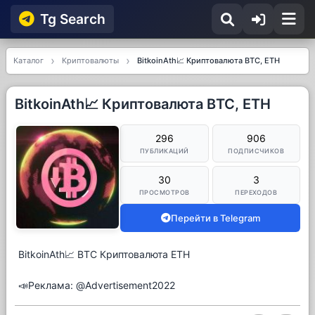
Tg Searсh
Каталог
Криптовалюты
BitkoinAth📈 Криптовалюта BTC, ETH
BitkoinAth📈 Криптовалюта BTC, ETH
296
906
ПУБЛИКАЦИЙ
ПОДПИСЧИКОВ
30
3
ПРОСМОТРОВ
ПЕРЕХОДОВ
Перейти в Telegram
BitkoinAth📈 BTC Криптовалюта ETH
📣Реклама: @Advertisement2022