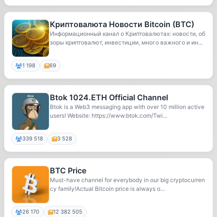
Криптовалюта Новости Bitcoin (BTC)
Информационный канал о Криптовалютах: новости, об
зоры криптовалют, инвестиции, много важного и ин...
1 198
69
Btok 1024.ETH Official Channel
Btok is a Web3 messaging app with over 10 million active
users! Website: https://www.btok.com/Twi...
339 518
3 528
BTC Price
Must-have channel for everybody in our big cryptocurren
cy family!Actual Bitcoin price is always o...
26 170
12 382 505