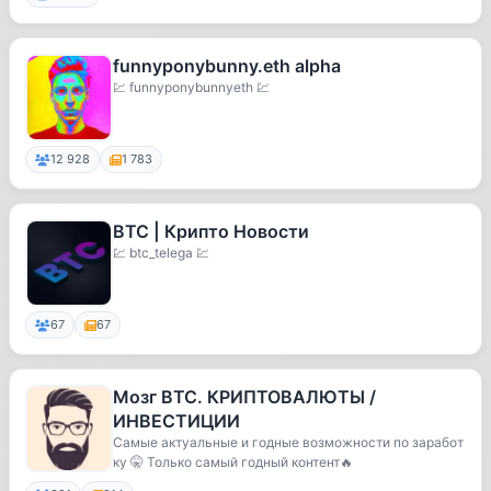
funnyponybunny.eth alpha
💹 funnyponybunnyeth 💹
12 928
1 783
BTC | Крипто Новости
💹 btc_telega 💹
67
67
Мозг BTC. КРИПТОВАЛЮТЫ /
ИНВЕСТИЦИИ
Самые актуальные и годные возможности по заработ
ку 🤫 Только самый годный контент🔥