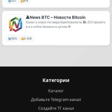
321
914
🔺News BTC – Новости Bitcoin
Канал о новостях мира Криптовалюты 🏦, ICO проекто
в и о online бизнесе в целом 💸
583
3 408
Категории
Каталог
Добавьте Telegram-канал
Создайте ТГ канал