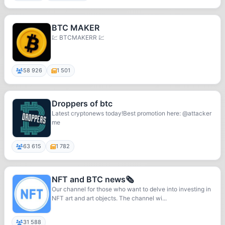
BTC MAKER
💹 BTCMAKERR 💹
58 926
1 501
Droppers of btc
Latest cryptonews today!Best promotion here: @attacker
me
63 615
1 782
NFT and BTC news🗞
Our channel for those who want to delve into investing in
NFT art and art objects. The channel wi...
31 588