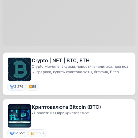
Crypto | NFT | BTC, ETH
Crypto Movement курсы, новости, аналитика, прогноз
ы, графики, купить криптовалюты, биткоин, Bitco...
2 274
55
Криптовалюта Bitcoin (BTC)
▪️Новости из мира криптовалют.
12 552
3 593