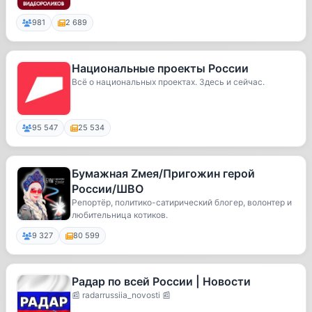
981
2 689
Национальные проекты России
Всё о национальных проектах. Здесь и сейчас.
95 547
25 534
Бумажная Zмея/Пригожин герой
России/ШВО
Репортёр, политико-сатирический блогер, волонтер и
любительница котиков.
9 327
80 599
Радар по всей России | Новости
📰 radarrussiia_novosti 📰