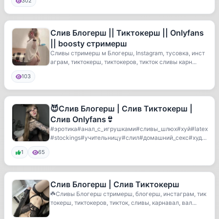
302
Слив Блогерш || Тиктокерш || Onlyfans
|| boosty стримерш
Сливы стримерш м Блогерш, Instagram, тусовка, инст
аграм, тиктокерш, тиктокеров, тикток сливы карн...
103
😈Слив Блогерш | Слив Тиктокерш |
Слив Onlyfans👙
#эротика#анал_с_игрушками#сливы_шлюх#хуй#latex
#stockings#учительницу#слил#домашний_секс#худе
нькую...
1
65
Слив Блогерш | Слив Тиктокерш
☘️Сливы Блогерш стримерш, блогерш, инстаграм, тик
токерш, тиктокеров, тикток, сливы, карнавал, вал...