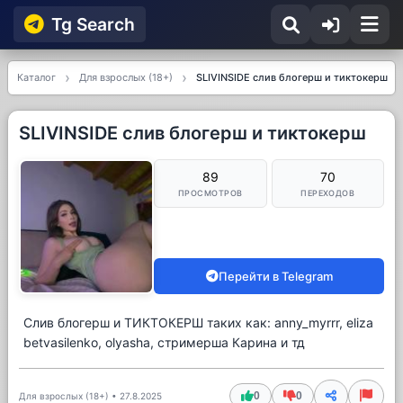
Tg Searсh
Каталог
Для взрослых (18+)
SLIVINSIDE слив блогерш и тиктокерш
SLIVINSIDE слив блогерш и тиктокерш
89
70
ПРОСМОТРОВ
ПЕРЕХОДОВ
Перейти в Telegram
Слив блогерш и ТИКТОКЕРШ таких как: anny_myrrr, eliza
betvasilenko, olyasha, стримерша Карина и тд
0
0
Для взрослых (18+)
•
27.8.2025