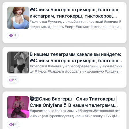
☘️Сливы Блогерш стримерш, блогерш,
инстаграм, тиктокерш, тиктокеров,
тикток, сливы, карнавал, валя,С
#колготки #ученицу #лисбиянки #кремпай #кончил #
подрочить #дрочить #вирт #сквирт #влагалище #пиз
д...
61
В нашем телеграмм канале вы найдете:
☘️Сливы Блогерш стримерш, блогерш,
инстаграм, тиктокерш, тикто
#колготки #ученицу #преподовательницу #учительни
цу #Турок #бардель #бордель #худощявую #худеньку
ю...
58
🥷🏻Слив Блогерш | Слив Тиктокерш |
Слив Onlyfans👙 В нашем телеграмм
канале вы найдете:
#дрочитпарню#seks#мамку#бардель#отсосала#тет
ю#милфа#Турок#подглядывания#казашку +TvZqMUR
_RVI4NmEy
94