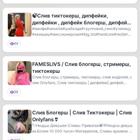
🍃Слив тиктокерш, дипфейки,
дипфейки , дипфейк блогерш, дипфейк
стримерш
#милфа#sexwite#шаболда#групповой_секс#ученицу
#казашку#миссионерская#big_tits#hardcore#любител
ьско...
44
FAMESLIVS / Слив блогерш, стримерш,
тиктокерш
Слив блогерш, стримерш, тиктокерш, слив моделей, с
лив Onlyfans, Слив тиктокерш | дипфейки| дипфей...
39
Слив Блогерш | Слив Тиктокерш | Слив
Onlyfans👙
💘Нюдцы Девушек Сливы-Приватки💟💜Нюдсы девуш
ек.Более 10 000 тысяч Материалов, Сливы архивов в
идео, ...