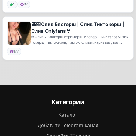
1
37
🥷🏻Слив Блогерш | Слив Тиктокерш |
Слив Onlyfans👙
☘️Сливы Блогерш стримерш, блогерш, инстаграм, тик
токерш, тиктокеров, тикток, сливы, карнавал, вал...
177
Категории
Каталог
Добавьте Telegram-канал