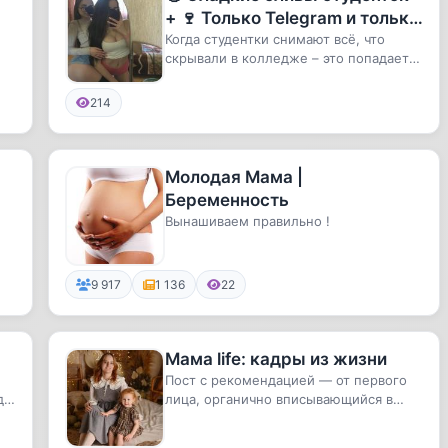
+ 🍷 Только Telegram и только
приват
Когда студентки снимают всё, что
скрывали в колледже – это попадает
сюда. Мы собираем самые 🔥 сли...
214
Молодая Мама |
Беременность
Вынашиваем правильно !
9 917
1 136
22
Мама life: кадры из жизни
Пост с рекомендацией — от первого
да,
лица, органично вписывающийся в
стиль блога. Классический рекла...