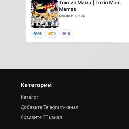
Токсик Мама | Toxic Mom
Memes
мемы и юмор
98
20
15
Категории
Каталог
Добавьте Telegram-канал
Создайте ТГ канал