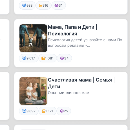
988
916
31
Мама, Папа и Дети |
Р
Психология
Психология детей узнавайте с нами По
вопросам рекламы -
@AlisaSeleznevasmm
9 617
1 081
34
Счастливая мама | Семья |
Дети
Опыт миллионов мам
9 892
1 121
25