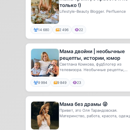
только !)
Lifestyle-Beauty Blogger. Perfluence
14 680
2 496
22
Мама двойни | необычные
рецепты, истории, юмор
Светлана Комкова, фудблогер из
телевизора. Необычные рецепты,
рассказы о материнстве, юмор и
обще...
9 994
9 849
23
Мама без драмы 😜
Привет, это Оля Тарандовская.
Материнство, работа, красота, одеж
книги, прогулки и кофе 🍂Сын М...