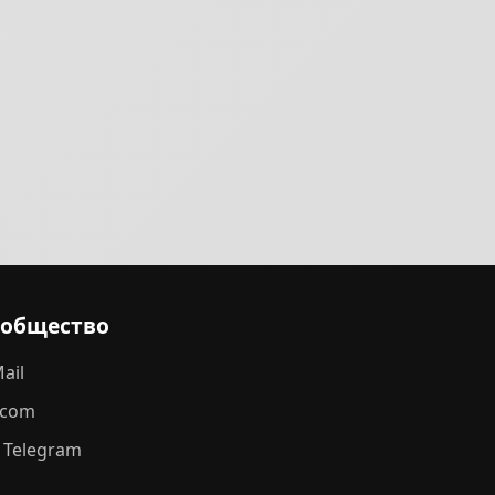
ообщество
ail
.com
 Telegram