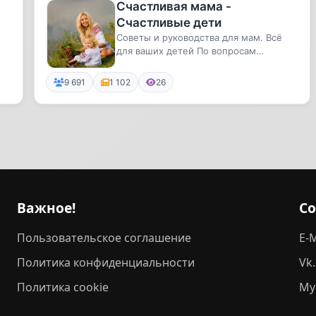
Счастливая мама -
Счастливые дети
Советы и руководства для мам. Всё
для ваших детей По вопросам
рекламы - @DianaNevl
9 691
1 102
26
Важное!
С
Пользовательское соглашение
E-M
Политика конфиденциальности
Vk
Политика cookie
My