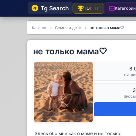
Tg Searсh
Категории
ТОП ТГ
Каталог
Семья и дети
не только мама🤍
не только мама🤍
8 
ПУБЛИ
3
ПРОСМ
Здесь обо мне как о маме и не только.