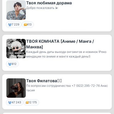
Твоя любимая дорама
Добро пожаловать 💫
7 229
413
ТВОЯ КОМНАТА [Аниме / Манга /
Манхва]
Каждый день даты выхода онгоингов и новинок !Реко
мендации по аниме и манге каждый день!)
812
Твоя Филатова✌🏽
По вопросам сотрудничества +7 (922) 295-72-76 Анас
тасия
47 243
12 175