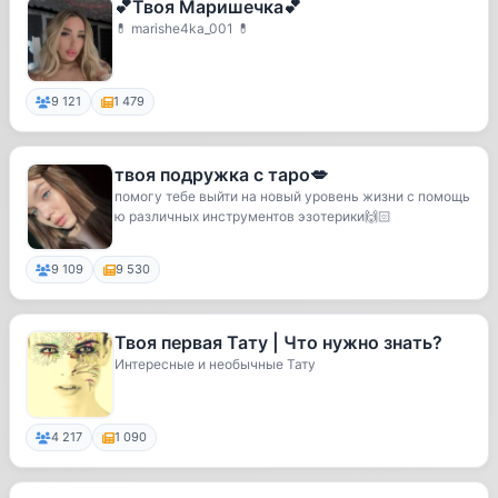
💕Твоя Маришечка💕
💊 marishe4ka_001 💊
9 121
1 479
твоя подружка с таро💋
помогу тебе выйти на новый уровень жизни с помощь
ю различных инструментов эзотерики🙌🏻
9 109
9 530
Твоя первая Тату | Что нужно знать?
Интересные и необычные Тату
4 217
1 090