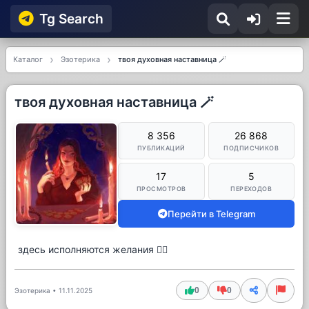
Tg Searсh
Каталог
Эзотерика
твоя духовная наставница 🪄
твоя духовная наставница 🪄
8 356
26 868
ПУБЛИКАЦИЙ
ПОДПИСЧИКОВ
17
5
ПРОСМОТРОВ
ПЕРЕХОДОВ
Перейти в Telegram
здесь исполняются желания ❤️‍🔥
0
0
Эзотерика
•
11.11.2025