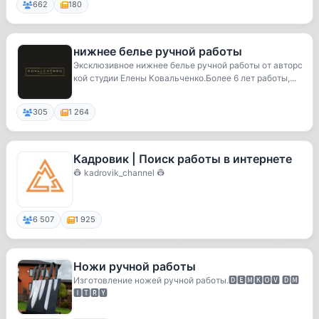
662
180
нижнее белье ручной работы
Эксклюзивное нижнее белье ручной работы от авторс
кой студии Елены Ковальченко.Более 6 лет работы,...
305
1 264
Кадровик | Поиск работы в интернете
👷 kadrovik_channel 👷
6 507
1 925
Ножи ручной работы
Изготовление ножей ручной работы.🅳🅴🅼🅺🅾️🆅 🅳🅼
🅸🆃🆁🆈