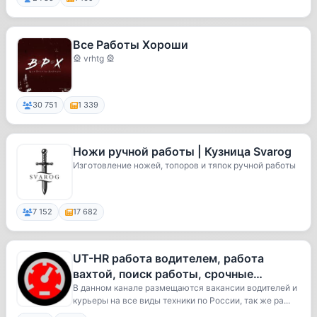
Все Работы Хороши
🎡 vrhtg 🎡
30 751
1 339
Ножи ручной работы | Кузница Svarog
Изготовление ножей, топоров и тяпок ручной работы
7 152
17 682
UT-HR работа водителем, работа
вахтой, поиск работы, срочные
вакансии
В данном канале размещаются вакансии водителей и
курьеры на все виды техники по России, так же ра...