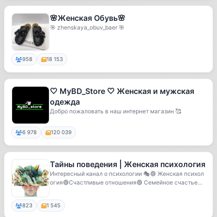
🌸Женская Обувь🌸
🎯 zhenskaya_obuv_baer 🎯
958
18 153
🤍 MyBD_Store 🤍 Женская и мужская
одежда
Добро пожаловать в наш интернет магазин 🥰
6 978
120 039
Тайны поведения | Женская психология
Интересный канал о психологии 🎭🟢 Женская психол
огия🟢Счастливые отношения🟢 Семейное счастье🟢
Бьюти...
823
1 545