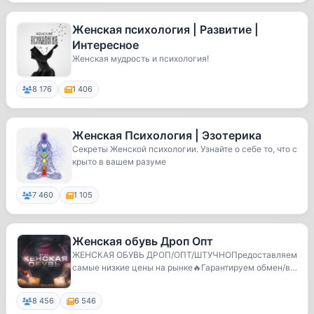
Женская психология | Развитие |
Интересное
Женская мудрость и психология!
8 176
1 406
Женская Психология | Эзотерика
Секреты Женской психологии. Узнайте о себе то, что с
крыто в вашем разуме
7 460
1 105
Женская обувь Дроп Опт
ЖЕНСКАЯ ОБУВЬ ДРОП/ОПТ/ШТУЧНОПредоставляем
самые низкие цены на рынке🔥Гарантируем обмен/во
зврат т...
8 456
6 546