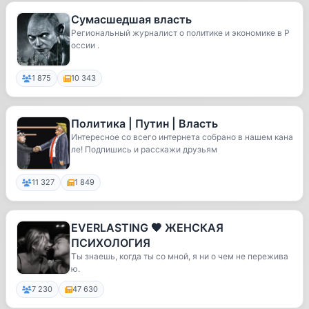
Сумасшедшая власть
Региональный журналист о политике и экономике в Р
оссии .
1 875
10 343
Политика | Путин | Власть
Интересное со всего интернета собрано в нашем кана
ле! Подпишись и расскажи друзьям
11 327
1 849
EVERLASTING 🖤 ЖЕНСКАЯ
ПСИХОЛОГИЯ
Ты знаешь, когда ты со мной, я ни о чем не пережива
ю.
7 230
47 630