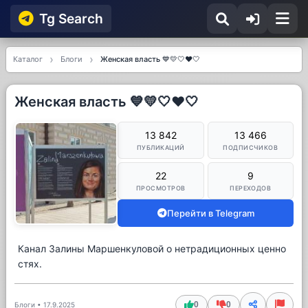
Tg Searсh
Каталог
Блоги
Женская власть 💙💛🤍❤️🤍
Женская власть 💙💛🤍❤️🤍
13 842
13 466
ПУБЛИКАЦИЙ
ПОДПИСЧИКОВ
22
9
ПРОСМОТРОВ
ПЕРЕХОДОВ
Перейти в Telegram
Канал Залины Маршенкуловой о нетрадиционных ценно
стях.
0
0
Блоги
•
17.9.2025