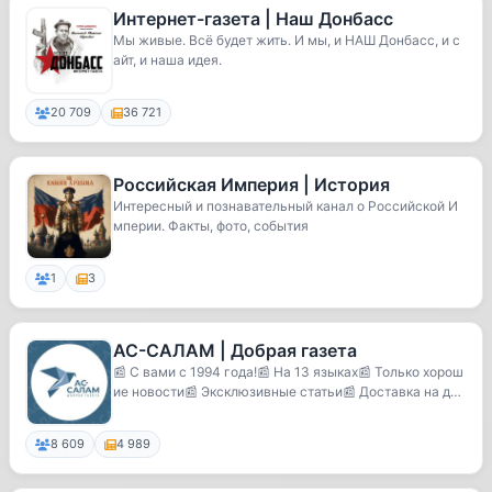
Интернет-газета | Наш Донбасс
Мы живые. Всё будет жить. И мы, и НАШ Донбасс, и с
айт, и наша идея.
20 709
36 721
Российская Империя | История
Интересный и познавательный канал о Российской И
мперии. Факты, фото, события
1
3
АС-САЛАМ | Добрая газета
📰 С вами с 1994 года!📰 На 13 языках📰 Только хорош
ие новости📰 Эксклюзивные статьи📰 Доставка на до
м
8 609
4 989