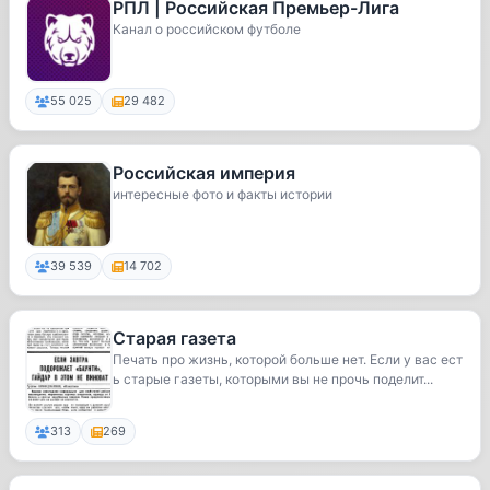
РПЛ | Российская Премьер-Лига
Канал о российском футболе
55 025
29 482
Российская империя
интересные фото и факты истории
39 539
14 702
Старая газета
Печать про жизнь, которой больше нет. Если у вас ест
ь старые газеты, которыми вы не прочь поделит...
313
269