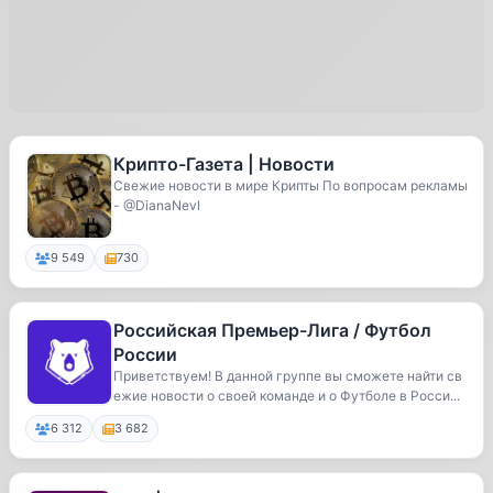
Крипто-Газета | Новости
Свежие новости в мире Крипты По вопросам рекламы
- @DianaNevl
9 549
730
Российская Премьер-Лига / Футбол
России
Приветствуем! В данной группе вы сможете найти св
ежие новости о своей команде и о Футболе в Росси...
6 312
3 682