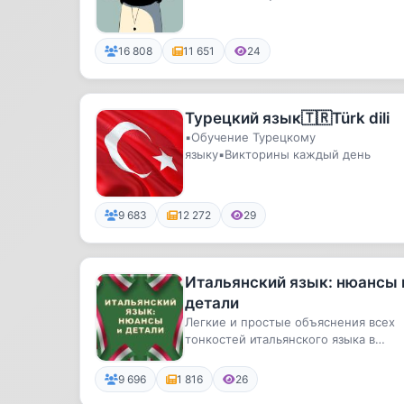
16 808
11 651
24
Турецкий язык🇹🇷Türk dili
▪️Обучение Турецкому
языку▪️Викторины каждый день
9 683
12 272
29
Итальянский язык: нюансы 
детали
Легкие и простые объяснения всех
тонкостей итальянского языка в
удобных таблицах,схемах и публика.
9 696
1 816
26