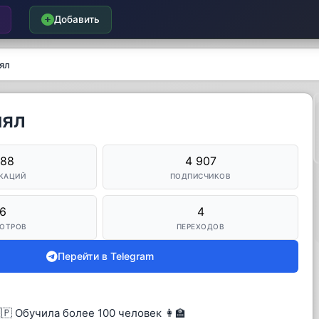
Добавить
нял
нял
888
4 907
КАЦИЙ
ПОДПИСЧИКОВ
6
4
ОТРОВ
ПЕРЕХОДОВ
Перейти в Telegram
🇵 Обучила более 100 человек 👩‍🏫