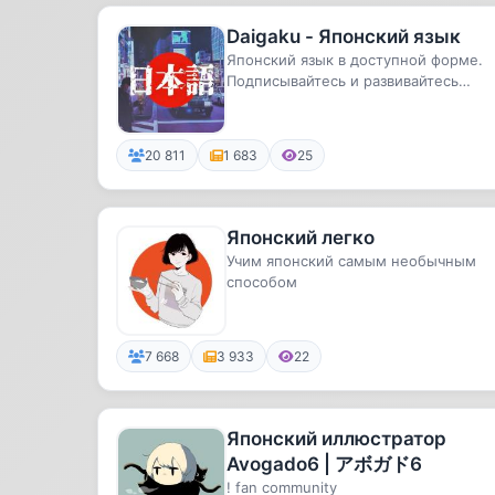
Daigaku - Японский язык
Японский язык в доступной форме.
Подписывайтесь и развивайтесь
вместе с нами!
20 811
1 683
25
Японский легко
Учим японский самым необычным
способом
7 668
3 933
22
Японский иллюстратор
Avogado6 | アボガド6
! fan community