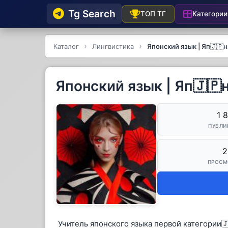
Tg Searсh
Категории
ТОП ТГ
Каталог
Лингвистика
Японский язык | Яп🇯🇵
Японский язык | Яп🇯🇵
1 
ПУБЛИ
2
ПРОСМ
Учитель японского языка первой категории🇯