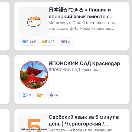
日本語ができる • Япония и
японский язык вместе с
Юлей
Меня зовут Юля. Я преподаватель
японского 🍙На моем канале вы
найдете учебники, сайты и многое
дру...
1 996
1 641
30
ЯПОНСКИЙ САД Краснодар
ЯПОНСКИЙ САД Краснодар
79
2
24
Сербский язык за 5 минут в
день | Черногорский /
Боснийский / Хорватский
Бесплатный проект по изучению