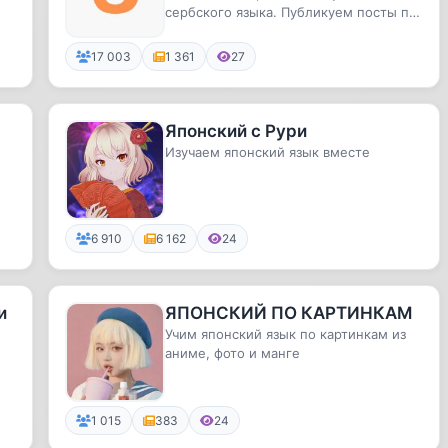
сербского языка. Публикуем посты по
язык | Српски jезик | Srpsk
грамматике, культуре, традициям...
17 003
1 361
27
Японский с Рури
Изучаем японский язык вместе
6 910
6 162
24
и
ЯПОНСКИЙ ПО КАРТИНКАМ
Учим японский язык по картинкам из
аниме, фото и манге
..
1 015
383
24