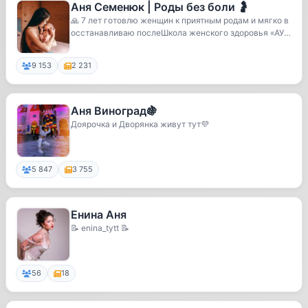
Аня Семенюк | Роды без боли 🤰
🙏 7 лет готовлю женщин к приятным родам и мягко в
осстанавливаю послеШкола женского здоровья «АУМ
А...
9 153
2 231
Аня Виноград🍇
Доярочка и Дворянка живут тут💜
5 847
3 755
Енина Аня
📝 enina_tytt 📝
56
18