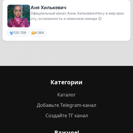
Аня Хилькевич
Официальный канал Анны ХилькевичНесу в мир крас
оту, осознанность и немножко юмора 😉
120 709
4 064
Категории
Каталог
Добавьте Telegram-канал
Создайте ТГ канал
Важное!