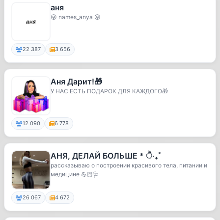
аня
😜 names_anya 😜
22 387
3 656
Аня Дарит!🎁
У НАС ЕСТЬ ПОДАРОК ДЛЯ КАЖДОГО🎁
12 090
6 778
АНЯ, ДЕЛАЙ БОЛЬШЕ * ੈ‧₊˚
рассказываю о построении красивого тела, питании и
медицине 💪🏻🩺
26 067
4 672