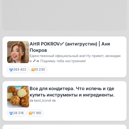
АНЯ POKROV✅ (антигрустин) | Аня
Покров
Единственный официальный акк! Ну привет, авокадик
и 💕🥑 Подниму тебе настроение!
263 422
10 230
Все для кондитера. Что испечь и где
купить инструменты и ингредиенты.
🍰 best_kondi 🍰
28 218
11 160