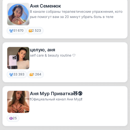
Аня Семенюк
В канале собраны терапевтические упражнения, кото
рые помогут вам за 20 минут убрать боль в теле
51 670
2 523
целую, аня
self care & beauty routine 🤍
33 393
1 264
Аня Мур Приватка🧸🔞
❗️Официальный канал Ани Мур❗️
25