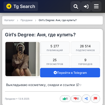
Tg Searсh
Каталог
Продажи
Girl's Degree: Аня, где купить?
Girl's Degree: Аня, где купить?
5 277
26 514
ПУБЛИКАЦИЙ
ПОДПИСЧИКОВ
25
9
ПРОСМОТРОВ
ПЕРЕХОДОВ
Перейти в Telegram
Выкладываю косметику, скидки и ссылки 🛒✨
0
0
Продажи
•
13.9.2025