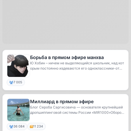
Борьба в прямом эфире манхва
Ю Хобин – ничем не выделяющийся школьник, над кот
орым постоянно издеваются его одноклассники-отм
о...
7 005
Миллиард в прямом эфире
Блог Сероба Саргисовича — основателя крупнейшей
дропшиппинговой системы России «MIR1000»Оборот
20...
36 084
11 234