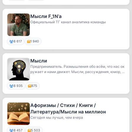
Мысли F_1N’а
Официальный ТГ канал аналитика команды
8 617
1 940
Мысли
Предприниматель. Размышления обо всём, что нас ок
ружает и нами движет. Мысли, рассуждения, юмор, ...
8 935
875
Афоризмы / Стихи / Книги /
Литература/Мысли на миллион
Сегодня мы лучше, чем вчера
8 457
5 503