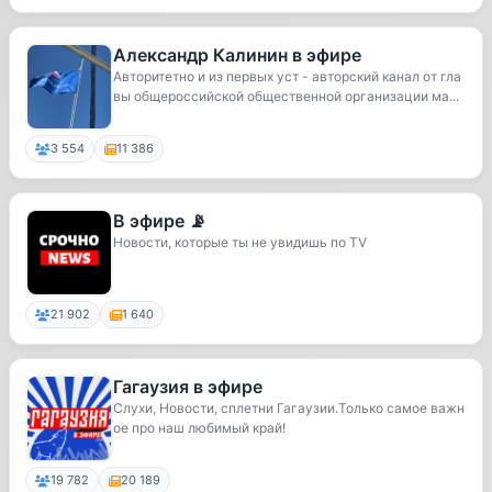
Александр Калинин в эфире
Авторитетно и из первых уст - авторский канал от гла
вы общероссийской общественной организации ма...
3 554
11 386
В эфире 📡
Новости, которые ты не увидишь по TV
21 902
1 640
Гагаузия в эфире
Слухи, Новости, сплетни Гагаузии.Только самое важн
ое про наш любимый край!
19 782
20 189