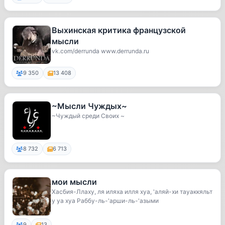
Выхинская критика французской
мысли
vk.com/derrunda www.derrunda.ru
9 350
13 408
~Мысли Чуждых~
~Чуждый среди Своих ~
8 732
6 713
мои мысли
Хасбия-Ллаху, ля иляха илля хуа, 'аляй-хи тауаккяльт
у уа хуа Раббу-ль-'арши-ль-'азыми
9
13