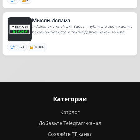
Мысли Ислама
✅ Ассаламу Алейкум! Здесь я публикую свои мысли в
печатном формате, а так же делюсь какой-то инте...
9 268
14 385
Категории
Каталог
Добавьте Telegram-канал
Создайте ТГ канал