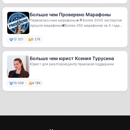
Больше чем Прoвеpено Мaрафoны
Первоклассные марафоны🔥🌟Более 3000 экспертов
прошли марафоны🕊Более 450 марафонов за 4 года🦋
80% по...
12 321
5 276
Больше чем юрист Ксения Турусина
Юрист для риэлторовЦентр правовой поддержки
10 036
4 196