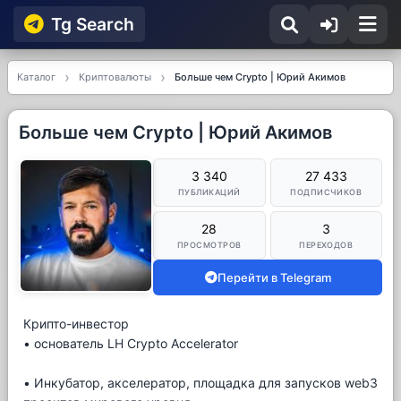
Tg Searсh
Каталог
Криптовалюты
Больше чем Crypto | Юрий Акимов
Больше чем Crypto | Юрий Акимов
3 340
27 433
ПУБЛИКАЦИЙ
ПОДПИСЧИКОВ
28
3
ПРОСМОТРОВ
ПЕРЕХОДОВ
Перейти в Telegram
Крипто-инвестор
• основатель LH Crypto Accelerator
• Инкубатор, акселератор, площадка для запусков web3