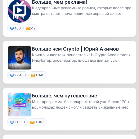
Больше, чем реклама!
Шедевральные рекламные ролики, которые после про
смотра оставят впечатления, как хороший фильм!
400
512
Больше чем Crypto | Юрий Акимов
Крипто-инвестор• основатель LH Crypto Accelerator •
Инкубатор, акселератор, площадка для запуск...
27 433
3 340
Больше, чем путешествие
Мы – программа, благодаря которой уже более 170 т
ыс. молодых людей смогли увидеть уникальные мес
т...
21 180
11 303