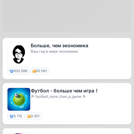
Больше, чем экономика
Ваш гид в мире экономики.
620 588
50 591
Футбол - больше чем игра！
🎾 football_more_than_a_game 🎾
5 715
3 301