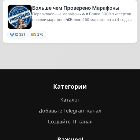
Больше чем Прoвеpено Мaрафoны
Первоклассные марафоны🔥🌟Более 3000 экспертов
прошли марафоны🕊Более 450 марафонов за 4 года🦋
80% по...
12 321
5 276
Категории
Каталог
Добавьте Telegram-канал
Создайте ТГ канал
Важное!