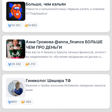
Больше, чем кальян
Новости о кальянахХочешь первым узнать о новинка
х? Подпишись!
20 001
14 663
Анна Громова @anna_finance БОЛЬШЕ
ЧЕМ ПРО ДЕНЬГИ
Как вести 4 бизнеса (Школа личных финансов, агентст
во недвижимости, обучение продажам на досках о...
26 332
5 312
Гинеколог Шешера ТФ
Важное о твоём женском Интимное лазерное омолож
ение
893
1 492