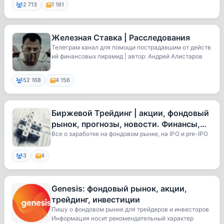
2 713
1 161
Железная Ставка | Расследования
Телеграм канал для помощи пострадавшим от действ
ий финансовых пирамид | автор: Андрей Алистаров
52 168
4 156
Биржевой Трейдинг | акции, фондовый
рынок, прогнозы, новости. Финансы,
инвестиции, IPO
Все о заработке на фондовом рынке, на IPO и pre-IPO
3
4
Genesis: фондовый рынок, акции,
трейдинг, инвестиции
Пишу о фондовом рынке для трейдеров и инвесторов
Информация носит рекомендательный характер