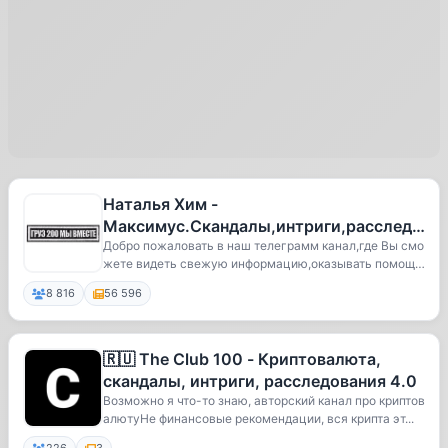
Наталья Хим -
Максимус.Скандалы,интриги,расследо
вания😜Гум.помощь
Добро пожаловать в наш телеграмм канал,где Вы смо
жете видеть свежую информацию,оказывать помощь
Новороссии.СВО.Личная жизнь и много
и...
8 816
56 596
🇷🇺 The Club 100 - Криптовалюта,
скандалы, интриги, расследования 4.0
Возможно я что-то знаю, авторский канал про криптов
алютуНе финансовые рекомендации, вся крипта эт...