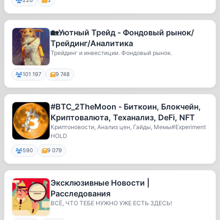
226
3
🏡Уютный Трейд - Фондовый рынок/
Трейдинг/Аналитика
Трейдинг и инвестиции. Фондовый рынок.
101 197
9 748
#BTC_2TheMoon - Биткоин, Блокчейн,
Криптовалюта, Теханализ, DeFi, NFT
Криптоновости, Анализ цен, Гайды, Мемы#Experiment
HOLD
590
9 079
Эксклюзивные Новости |
Расследования
ВСЁ, ЧТО ТЕБЕ НУЖНО УЖЕ ЕСТЬ ЗДЕСЬ!