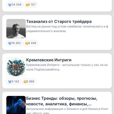
34 556
1 157
Теханализ от Старого трейдера
Взгляд на рынок под углом симбиоза технического и ф
ундаментального анализа.
16 362
4 449
Кремлевские Интриги
Кремлевские Интриги - актуальное только у нас на ка
нале.Подписывайтесь.
5 143
5 966
Бизнес Тренды: обзоры, прогнозы,
новости, аналитика, финансы,
инвестиции, стартапы, IPO, pre-IPO
Актуальная информация о бизнесе и для бизнеса Конт
акт: @biztr_adm