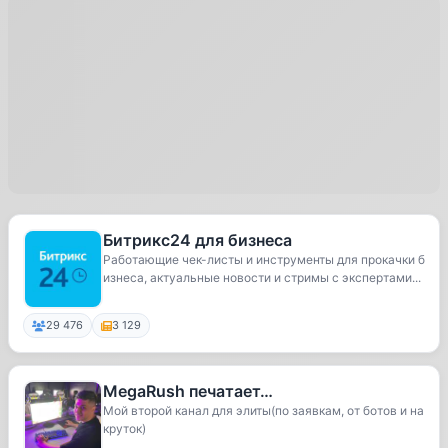
Битрикс24 для бизнеса
Работающие чек-листы и инструменты для прокачки б
изнеса, актуальные новости и стримы с экспертами...
29 476
3 129
MegaRush печатает…
Мой второй канал для элиты(по заявкам, от ботов и на
круток)