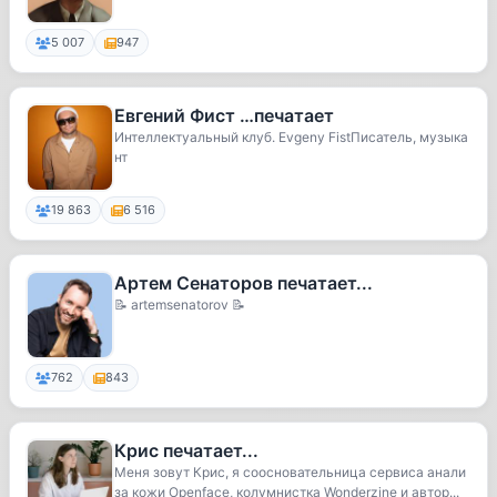
5 007
947
Евгений Фист …печатает
Интеллектуальный клуб. Evgeny FistПисатель, музыка
нт
19 863
6 516
Артем Сенаторов печатает...
📝 artemsenatorov 📝
762
843
Крис печатает...
Меня зовут Крис, я соосновательница сервиса анали
за кожи Openface, колумнистка Wonderzine и автор...