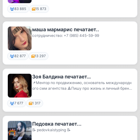
83 885
15 873
маша мармарис печатает..
сотрудничество: +7 (985) 445-59-99
82 877
13 297
Зоя Балдина печатает…
📌Ментор по продвижению, основатель международн
ого смм агентства 🔺Пишу про жизнь и личный бренд
❤️‍...
7 677
1 317
Педовка печатает...
📝 pedovkaistyping 📝