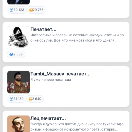
30 123
29 765
Печатает...
Интересные и полезные сетевые находки, статьи и пр
очие ссылки. Всё, что мне нравится и что удивля...
2 538
Tambi_Masaev печатает...
Я ужэ ничево никагъда
31 189
2 640
Лец печатает...
"Когда я думал, что достиг дна, снизу постучали".Афо
ризмы и фрашки от искрометного поэта, сатирик...