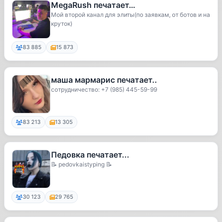
MegaRush печатает…
Мой второй канал для элиты(по заявкам, от ботов и на
круток)
83 885
15 873
маша мармарис печатает..
сотрудничество: +7 (985) 445-59-99
83 213
13 305
Педовка печатает...
📝 pedovkaistyping 📝
30 123
29 765