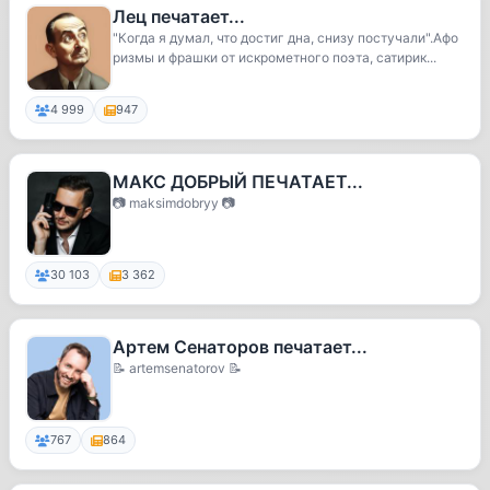
Лец печатает...
"Когда я думал, что достиг дна, снизу постучали".Афо
ризмы и фрашки от искрометного поэта, сатирик...
4 999
947
МАКС ДОБРЫЙ ПЕЧАТАЕТ...
📷 maksimdobryy 📷
30 103
3 362
Артем Сенаторов печатает...
📝 artemsenatorov 📝
767
864