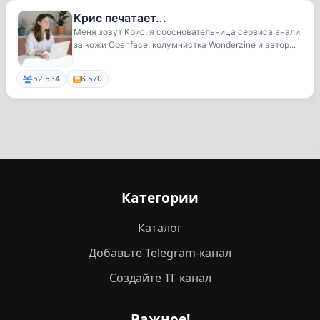
Крис печатает...
Меня зовут Крис, я соосновательница сервиса анали
за кожи Openface, колумнистка Wonderzine и автор...
52 534
6 570
Категории
Каталог
Добавьте Telegram-канал
Создайте ТГ канал
Важное!