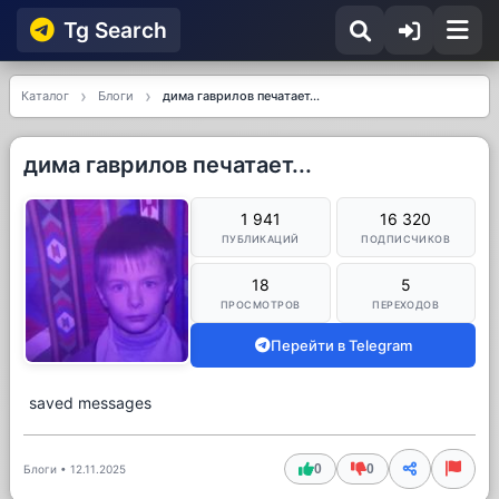
Tg Searсh
Каталог
Блоги
дима гаврилов печатает...
дима гаврилов печатает...
1 941
16 320
ПУБЛИКАЦИЙ
ПОДПИСЧИКОВ
18
5
ПРОСМОТРОВ
ПЕРЕХОДОВ
Перейти в Telegram
saved messages
0
0
Блоги
•
12.11.2025