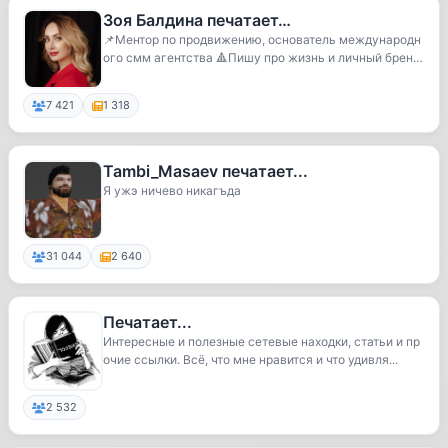
Зоя Балдина печатает…
📌Ментор по продвижению, основатель международн
ого смм агентства 🔺Пишу про жизнь и личный бренд
❤️‍...
7 421
1 318
Tambi_Masaev печатает...
Я ужэ ничево никагъда
31 044
2 640
Печатает...
Интересные и полезные сетевые находки, статьи и пр
очие ссылки. Всё, что мне нравится и что удивля...
2 532