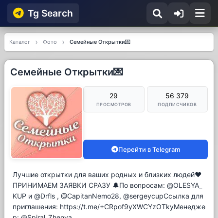
Tg Searсh
Каталог
Фото
Семейные Открытки💌
Семейные Открытки💌
29
56 379
ПРОСМОТРОВ
ПОДПИСЧИКОВ
Перейти в Telegram
Лучшие открытки для ваших родных и близких людей❤️
ПРИНИМАЕМ ЗАЯВКИ СРАЗУ 🔔По вопросам: @OLESYA_
KUP и @Drfls , @CapitanNemo28, @sergeycupСсылка для
приглашения: https://t.me/+CRpof9yXWCYzOTkyМенедже
р: @Spiral_Zhenya