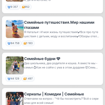
9 357
952
Семейные путешествия.Мир нашими
глазами
Я Наталья✨И моя жизнь путешествия!✔️Все про путе
шествия с детьми, моду и воспитание✔️Обзоры отел
е...
84 758
1 183
Семейные будни 🩷
Два школьника, два родителя и кошка. А вместе мы -
семья 💍Как не сойти с ума в этом дурдоме 🤯Семь...
44 129
1 497
Сериалы | Комедии | Семейные
Отвечаем на вопрос : "Чё бы посмотреть?"Всё о сери
алах для всей семьи!