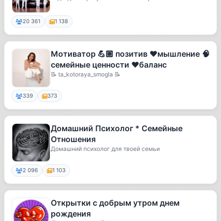
20 361
1 138
Мотиватор 💪🏼 позитив ❤️мышление 🧠
семейные ценности ❤️баланс
📝 ta_kotoraya_smogla 📝
339
373
Домашний Психолог * Семейные
Отношения
Домашний психолог для твоей семьи
2 096
1 103
Открытки с добрым утром днем
рождения