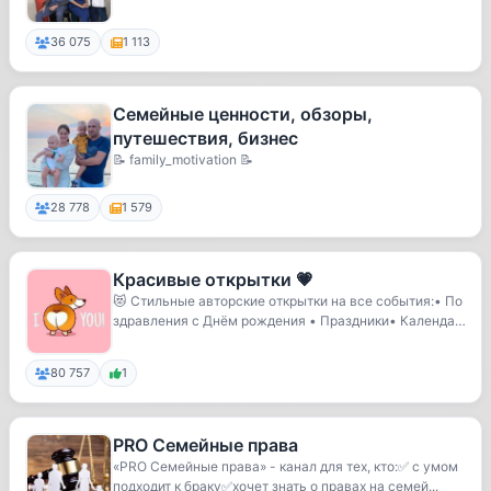
36 075
1 113
Семейные ценности, обзоры,
путешествия, бизнес
📝 family_motivation 📝
28 778
1 579
Красивые открытки 💗
😻 Стильные авторские открытки на все события:• По
здравления с Днём рождения • Праздники• Календа
р...
80 757
1
PRO Семейные права
«PRO Семейные права» - канал для тех, кто:✅ с умом
подходит к браку✅хочет знать о правах на семей...