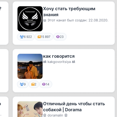
?
Хочу стать требующим
знания
📖 Этот канал был создан: 22.08.2020.
6 922
15 897
23
как говорится
🎎 kakgovoritsiya 🎎
9
2
14
ю
Отличный день чтобы стать
собакой | Dorama
🎡 doramalin 🎡