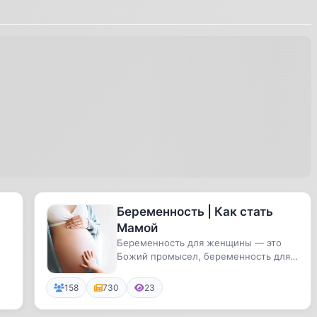
Беременность | Как стать
Мамой
Беременность для женщины — это
Божий промысел, беременность для
мужчины — это проверка
искренност...
158
730
23