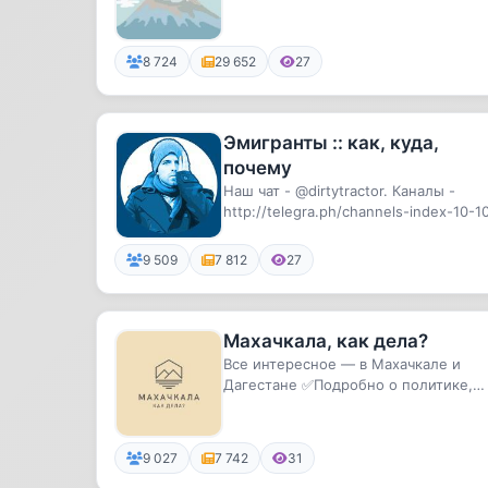
много всего интересного и нам...
8 724
29 652
27
Эмигранты :: как, куда,
почему
Наш чат - @dirtytractor. Каналы -
http://telegra.ph/channels-index-10-1
Чаты - http://telegra.ph...
9 509
7 812
27
Махачкала, как дела?
Все интересное — в Махачкале и
Дагестане ✅Подробно о политике,
экономике и обществе. Вся
информац...
9 027
7 742
31