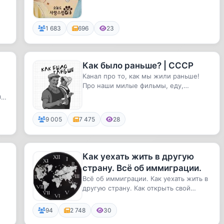
1 683
696
23
Как было раньше? | СССР
Канал про то, как мы жили раньше!
Про наши милые фильмы, еду,
привычки и бытовые вещи.С любовью
0
к...
9 005
7 475
28
Как уехать жить в другую
страну. Всё об иммиграции.
Всё об иммиграции. Как уехать жить в
другую страну. Как открыть свой
бизнес. Новости, советы. Пра...
94
2 748
30