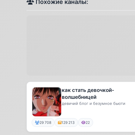
Похожие каналы:
как стать девочкой-
волшебницей
девичий блог и безумное бьюти
29 708
129 213
22