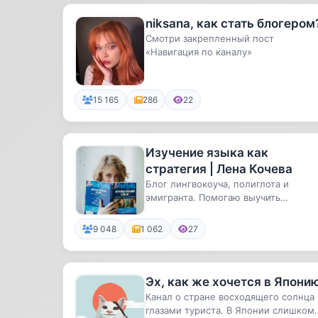
niksana, как стать блогером
Смотри закрепленный пост
«Навигация по каналу»
15 165
286
22
Изучение языка как
стратегия | Лена Кочева
Блог лингвокоуча, полиглота и
эмигранта. Помогаю выучить
иностранный язык с помощью
коучинга, пси...
9 048
1 062
27
Эх, как же хочется в Япони
Канал о стране восходящего солнца
глазами туриста. В Японии слишком