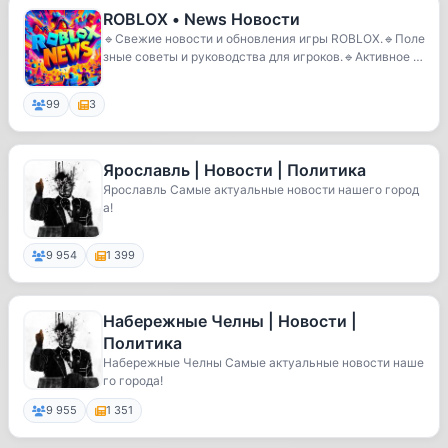
ROBLOX • News Новости
🔹Свежие новости и обновления игры ROBLOX.🔹Поле
зные советы и руководства для игроков.🔹Активное и
д...
99
3
Ярославль | Новости | Политика
Ярославль Самые актуальные новости нашего город
а!
9 954
1 399
Набережные Челны | Новости |
Политика
Набережные Челны Самые актуальные новости наше
го города!
9 955
1 351