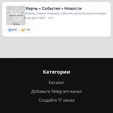
Керчь • События • Новости
Керчь Самые главные события, актуальное и интерес
ное для тебя - тут!
998
1 191
Категории
Каталог
Добавьте Telegram-канал
Создайте ТГ канал