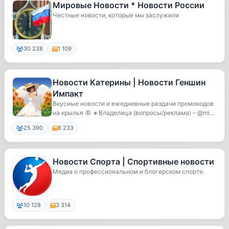
Мировые Новости * Новости России
Честные новости, которые мы заслужили
30 238
1 109
Новости Катерины | Новости Геншин
Импакт
Вкусные новости и ежедневные раздачи промокодов
на крылья 🦋 🔸Владелица (вопросы/реклама) – @miss
_...
25 390
8 233
Новости Спорта | Спортивные новости
Медиа о профессиональном и блогерском спорте.
10 128
3 314