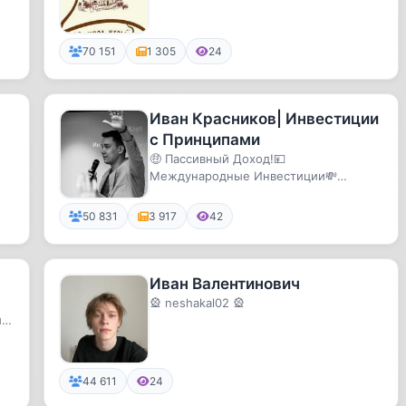
а
70 151
1 305
24
Иван Красников| Инвестиции
с Принципами
🤑 Пассивный Доход!💴
Международные Инвестиции💸
Криптовалюта, DeFi и Венчур💰
Финансовый Интеллект 🙏...
50 831
3 917
42
Иван Валентинович
🎡 neshakal02 🎡
 ·
44 611
24