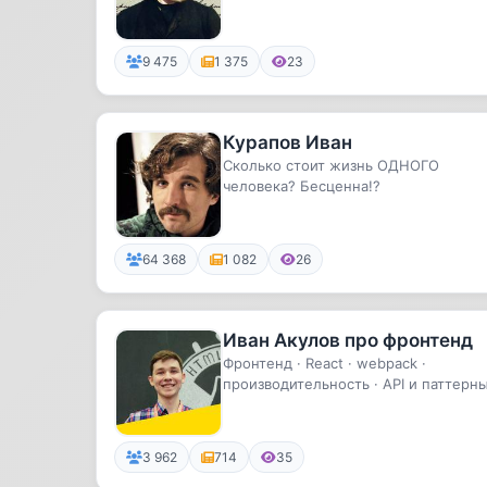
и писем Ивана Сергеевича Тургенев
9 475
1 375
23
Курапов Иван
Сколько стоит жизнь ОДНОГО
человека? Бесценна!?
64 368
1 082
26
Иван Акулов про фронтенд
Фронтенд · React · webpack ·
производительность · API и паттерны
Node.js Твитер: https://twitte...
3 962
714
35