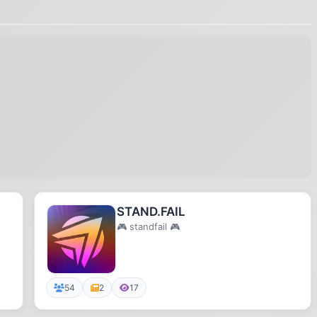
STAND.FAIL
🎮 standfail 🎮
54
2
17