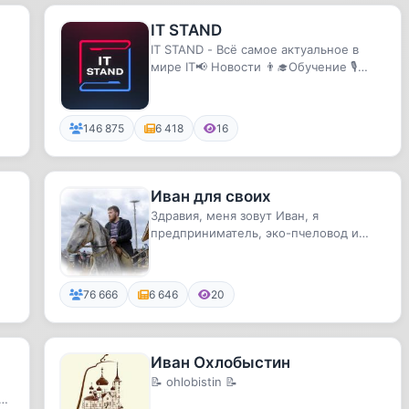
IT STAND
IT STAND - Всё самое актуальное в
мире IT📢 Новости 👨‍🎓Обучение 🎙️
Подкасты🔍 Исследования и обзоры
🤩...
146 875
6 418
16
Иван для своих
Здравия, меня зовут Иван, я
предприниматель, эко-пчеловод и
владелец крестьянских хозяйств.
Делюс...
76 666
6 646
20
Иван Охлобыстин
📝 ohlobistin 📝
ов