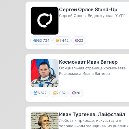
Сергей Орлов Stand-Up
Сергей Орлов. Видеожурнал "СУП"
53 734
1 442
23
Космонавт Иван Вагнер
Официальная страница космонавта
Роскосмоса Ивана Вагнера
6 677
2 082
20
Иван Тургенев. Лайфстайл
Любовь к природе, искусству и к
хорошеньким женщинам из дневник