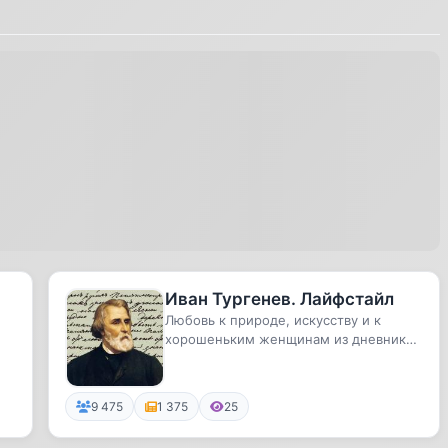
Иван Тургенев. Лайфстайл
Любовь к природе, искусству и к
хорошеньким женщинам из дневников
и писем Ивана Сергеевича Тургенева
9 475
1 375
25