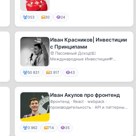
Радио🎤
353
30
24
Иван Красников| Инвестиции
с Принципами
🤑 Пассивный Доход!💴
Международные Инвестиции💸
Криптовалюта, DeFi и Венчур💰
Финансовый Интеллект 🙏...
50 831
3 917
43
Иван Акулов про фронтенд
Фронтенд · React · webpack ·
производительность · API и паттерны ·
Node.js Твитер: https://twitte...
3 962
714
35