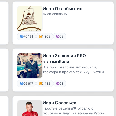
Иван Охлобыстин
📝 ohlobistin 📝
70 151
1 305
25
Иван Зенкевич PRO
автомобили
Все про советские автомобили,
трактора и прочую технику... хотя и не
только
26 617
3 132
23
Иван Соловьев
Простые рецепты❤️Готовлю с
любовью🔥Ведущий эфира на Русском