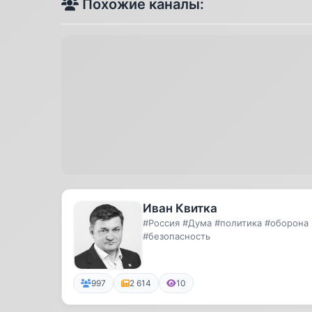
Похожие каналы:
Иван Квитка
#Россия #Дума #политика #оборона
#безопасность
997
2 614
10