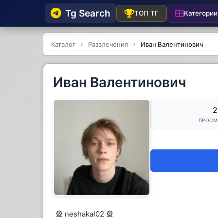
Tg Searсh
Категории
ТОП ТГ
Каталог
Развлечения
Иван Валентинович
Иван Валентинович
2
ПРОСМ
🎡 neshakal02 🎡