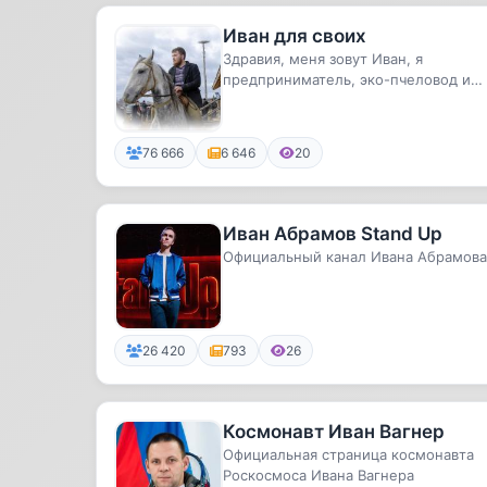
Иван для своих
Здравия, меня зовут Иван, я
предприниматель, эко-пчеловод и
владелец крестьянских хозяйств.
Делюс...
76 666
6 646
20
Иван Абрамов Stand Up
Официальный канал Ивана Абрамова
26 420
793
26
Космонавт Иван Вагнер
Официальная страница космонавта
Роскосмоса Ивана Вагнера