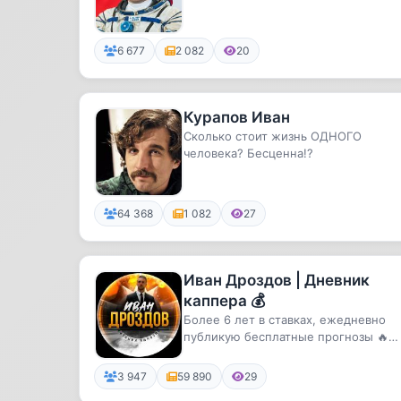
6 677
2 082
20
Курапов Иван
Сколько стоит жизнь ОДНОГО
человека? Бесценна!?
64 368
1 082
27
Иван Дроздов | Дневник
каппера 💰
Более 6 лет в ставках, ежедневно
публикую бесплатные прогнозы 🔥
Помогу тебе заработать! 😎
3 947
59 890
29