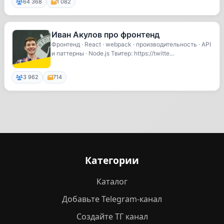
64 368
1 082
Иван Акулов про фронтенд
Фронтенд · React · webpack · производительность · API
и паттерны · Node.js Твитер: https://twitte...
3 962
714
Категории
Каталог
Добавьте Telegram-канал
Создайте ТГ канал