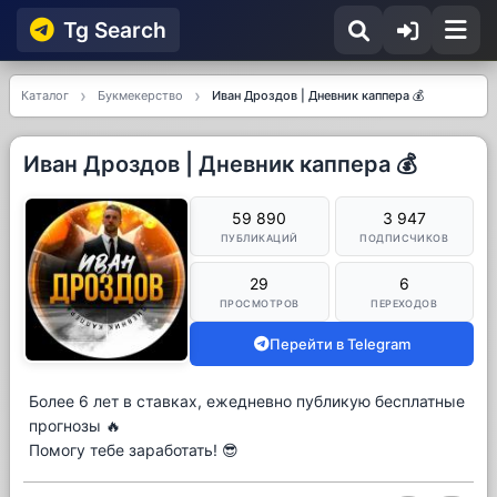
Tg Searсh
Каталог
Букмекерство
Иван Дроздов | Дневник каппера 💰
Иван Дроздов | Дневник каппера 💰
59 890
3 947
ПУБЛИКАЦИЙ
ПОДПИСЧИКОВ
29
6
ПРОСМОТРОВ
ПЕРЕХОДОВ
Перейти в Telegram
Более 6 лет в ставках, ежедневно публикую бесплатные
прогнозы 🔥
Помогу тебе заработать! 😎