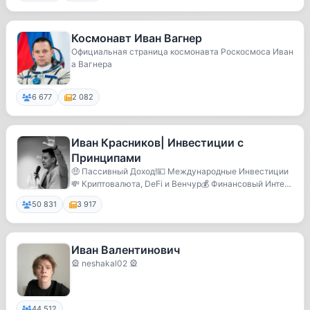
Космонавт Иван Вагнер
Официальная страница космонавта Роскосмоса Иван
а Вагнера
6 677
2 082
Иван Красников| Инвестиции с
Принципами
🤑 Пассивный Доход!💴 Международные Инвестиции
💸 Криптовалюта, DeFi и Венчур💰 Финансовый Интелл
ект 🙏...
50 831
3 917
Иван Валентинович
🎡 neshakal02 🎡
44 512