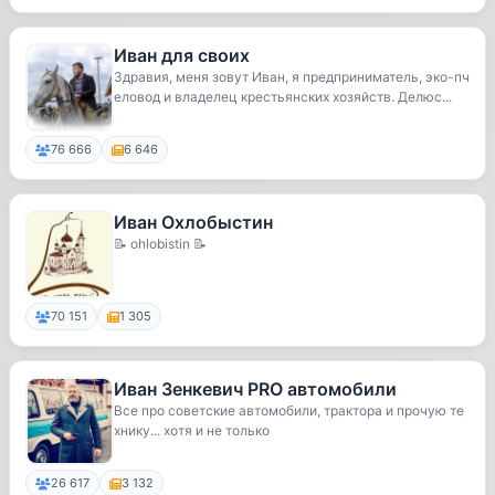
Иван для своих
Здравия, меня зовут Иван, я предприниматель, эко-пч
еловод и владелец крестьянских хозяйств. Делюс...
76 666
6 646
Иван Охлобыстин
📝 ohlobistin 📝
70 151
1 305
Иван Зенкевич PRO автомобили
Все про советские автомобили, трактора и прочую те
хнику... хотя и не только
26 617
3 132