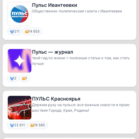
Пульс Ивантеевки
Общественно-политическая газета г.Ивантеевки
211
14 655
Пульс — журнал
твой гид по жизни ⚡️ полезные статьи о том, как стать
лучше
2
1
ПУЛЬС Красноярья
Держим руку на пульсе: все важные новости и проис
шествия Города, Края, Родины!
22 611
19 585