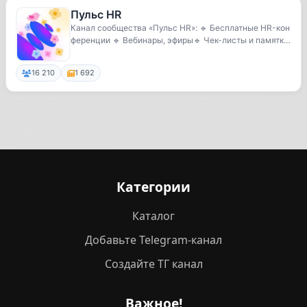
Пульс HR
Канал cообщества «Пульс HR»: 🔹 Бесплатные HR-кон
ференции 🔹 Вебинары, эфиры🔹 Чек-листы и памятки
🔹 ...
16 210
1 692
Категории
Каталог
Добавьте Telegram-канал
Создайте ТГ канал
Важное!