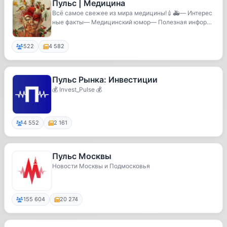
Пульс | Медицина
Всё самое свежее из мира медицины!💉🚑— Интерес
ные факты— Медицинский юмор— Полезная информа
ция— Оп...
522
4 582
Пульс Рынка: Инвестиции
💰 Invest_Pulse 💰
4 552
2 161
Пульс Москвы
Новости Москвы и Подмосковья
155 604
20 274