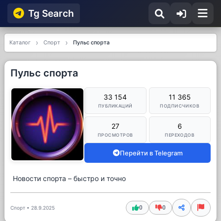
Tg Searсh
Каталог
Спорт
Пульс спорта
Пульс спорта
33 154
11 365
ПУБЛИКАЦИЙ
ПОДПИСЧИКОВ
27
6
ПРОСМОТРОВ
ПЕРЕХОДОВ
Перейти в Telegram
Новости спорта – быстро и точно
0
0
Спорт
•
28.9.2025