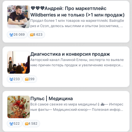
💜💜💜Андрей: Про маркетплейс
Wildberries и не только (>1 млн продаж)
Продал более 1 млн товаров на маркетплейс Вайлдбе
риз и Ozon, делюсь мыслями и опытом (косметика, ...
26 069
8 623
Диагностика и конверсия продаж
Авторский канал Ланиной Елены, эксперта по выявле
нию причин потерь продаж и увеличению конверси
и....
233
299
Пульс | Медицина
Всё самое свежее из мира медицины!💉🚑— Интерес
ные факты— Медицинский юмор— Полезная информа
ция— Оп...
522
4 582