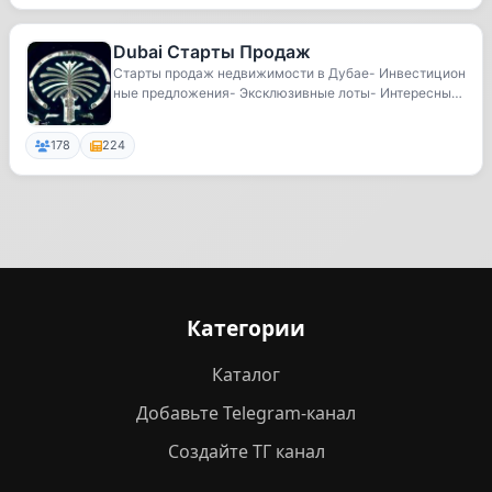
Dubai Старты Продаж
Старты продаж недвижимости в Дубае- Инвестицион
ные предложения- Эксклюзивные лоты- Интересные
ста...
178
224
Категории
Каталог
Добавьте Telegram-канал
Создайте ТГ канал