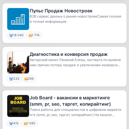
Пульс Продаж Новостроек
B2B сервис данных о рынке новостроекСамая полная
и точная информация
18 040
1 774
Диагностика и конверсия продаж
Авторский канал Ланиной Елены, эксперта по выявле
нию причин потерь продаж и увеличению конверси
и....
233
299
Job Board - вакансии в маркетинге
(smm, pr, seo, таргет, копирайтинг)
Поиск работы для специалистов в цифровом маркети
нге (smm, pr, seo, таргет, копирайтинг).На канале...
415
1 585