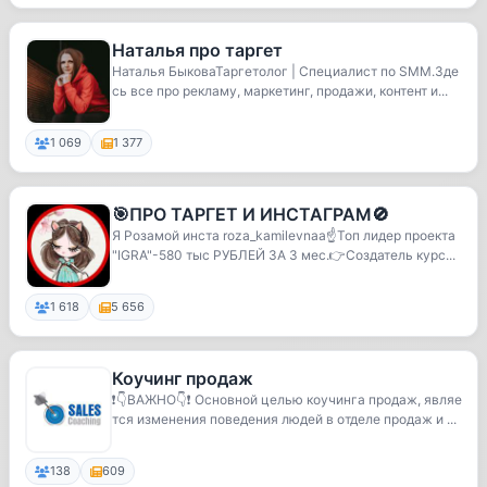
Наталья про таргет
Наталья БыковаТаргетолог | Специалист по SMM.Зде
сь все про рекламу, маркетинг, продажи, контент и...
1 069
1 377
🎯ПРО ТАРГЕТ И ИНСТАГРАМ🚫
Я Розамой инста roza_kamilevnaa☝️Топ лидер проекта
"IGRA"-580 тыс РУБЛЕЙ ЗА 3 мес.👉Создатель курс...
1 618
5 656
Коучинг продаж
❗️👇ВАЖНО👇❗️ Основной целью коучинга продаж, являе
тся изменения поведения людей в отделе продаж и ...
138
609