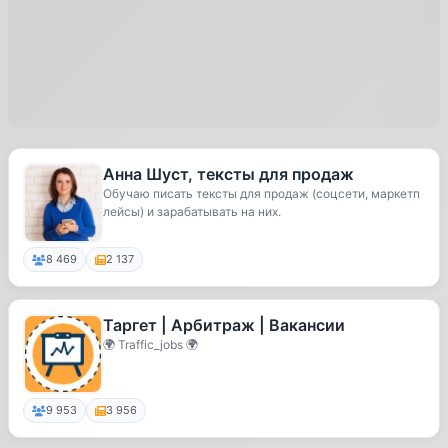
Анна Шуст, тексты для продаж
Обучаю писать тексты для продаж (соцсети, маркетп
лейсы) и зарабатывать на них.
8 469
2 137
Таргет | Арбитраж | Вакансии
🌍 Traffic_jobs 🌍
9 953
3 956