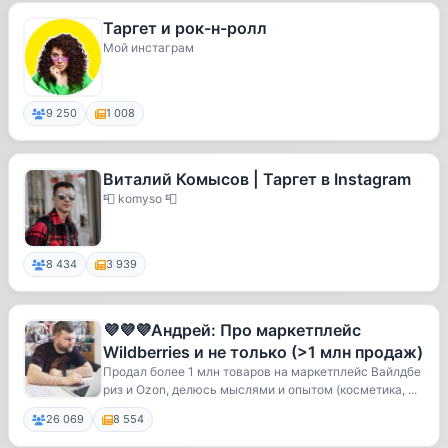
Таргет и рок-н-ролл
Мой инстаграм
9 250
1 008
Виталий Комысов | Таргет в Instagram
📮 komyso 📮
8 434
3 939
💜💜💜Андрей: Про маркетплейс
Wildberries и не только (>1 млн продаж)
Продал более 1 млн товаров на маркетплейс Вайлдбе
риз и Ozon, делюсь мыслями и опытом (косметика, ...
26 069
8 554