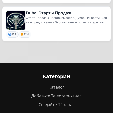
Dubai Старты Продаж
Старты продаж недвижимости в Дубае- Инвестицион
ные предложения- Эксклюзивные лоты- Интересные
ста...
178
224
Категории
Каталог
Добавьте Telegram-канал
Создайте ТГ канал