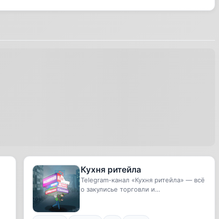
Кухня ритейла
Telegram-канал «Кухня ритейла» — всё
о закулисье торговли и
маркетплейсовОткройте для себя
закули...