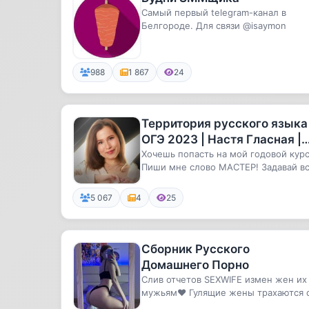
Самый первый telegram-канал в
Белгороде. Для связи @isaymon
988
1 867
24
Территория русского языка 
ОГЭ 2023 | Настя Гласная |
Умскул
Хочешь попасть на мой годовой кур
Пиши мне слово МАСТЕР! Задавай в
вопросы, смотри вводный ур...
5 067
4
25
Сборник Русского
Домашнего Порно
Слив отчетов SEXWIFE измен жен их
мужьям❤️ Гулящие жены трахаются 
кем попало, так ещё и снимают...