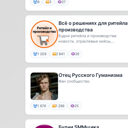
8
3
27
Всё о решениях для ритейла
производства
Будни ритейла и производства:
новости, отраслевые кейсы,
результаты внедрения технологий в
компан...
1 209
2 841
26
Отец Русского Гуманизма
Фан сообщество.
1 676
1 299
25
Будни SMMщика