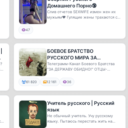
Домашнего Порно🔞
Слив отчетов SEXWIFE измен жен их
мужьям❤️ Гулящие жены трахаются с
кем попало, так ещё и снимают...
47
|
БОЕВОЕ БРАТСТВО
РУССКОГО МИРА ЗА
с?
ДЕРЖАВУ ОБИДНО!
Телеграмм-Канал Боевого Братства
се
"ЗА ДЕРЖАВУ ОБИДНО!" ОТЦЫ-
КОМАНДИРЫ БРАТСТВА: Леонид
В...
61 820
12 161
36
Учитель русского | Русский
язык
Не обычный учитель. Учу русскому
с
языку. Пытаюсь перестать жить на
одну зарплату)