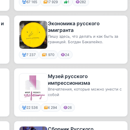
67 165
17 929
1
282
 и
Экономика русского
эмигранта
Пишу здесь, что делать и как быть за
границей. Богдан Бакалейко.
7 237
1 970
24
Музей русского
импрессионизма
Впечатления, которые можно унести с
собой
22 536
4 294
26
Сборник Русского