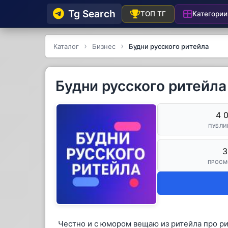
Tg Searсh
Категории
ТОП ТГ
Каталог
Бизнес
Будни русского ритейла
Будни русского ритейла
4 
ПУБЛИ
3
ПРОСМ
Честно и с юмором вещаю из ритейла про ри