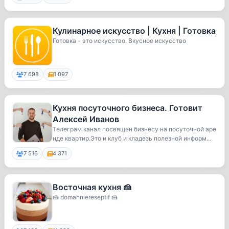
Кулинарное искусство | Кухня | Готовка
Готовка - это искусство. Вкусное искусство
7 698
1 097
Кухня посуточного бизнеса. Готовит
Алексей Иванов
Телеграм канал посвящен бизнесу на посуточной аре
нде квартир.Это и клуб и кладезь полезной информ...
7 516
4 371
Восточная кухня 🍰
🍰 domahniereseptif 🍰