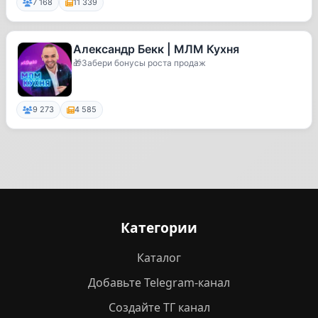
7 168
11 339
Александр Бекк | МЛМ Кухня
🎁Забери бонусы роста продаж
9 273
4 585
Категории
Каталог
Добавьте Telegram-канал
Создайте ТГ канал