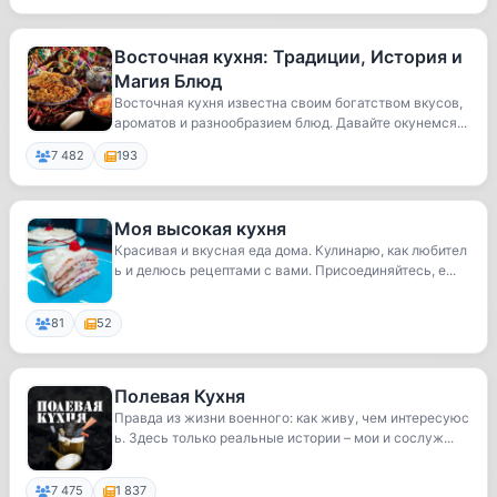
Восточная кухня: Традиции, История и
Магия Блюд
Восточная кухня известна своим богатством вкусов,
ароматов и разнообразием блюд. Давайте окунемся...
7 482
193
Моя высокая кухня
Красивая и вкусная еда дома. Кулинарю, как любител
ь и делюсь рецептами с вами. Присоединяйтесь, е...
81
52
Полевая Кухня
Правда из жизни военного: как живу, чем интересуюс
ь. Здесь только реальные истории – мои и сослуж...
7 475
1 837