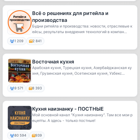
Всё о решениях для ритейла и
производства
Будни ритейла и производства: новости, отраслевые к
ейсы, результаты внедрения технологий в компан...
1 209
2 841
Восточная кухня
Арабская кухня, Турецкая кухня, Азербайджанская ку
хня, Грузинская кухня, Осетинская кухня, Узбекс...
9 571
8 393
Кухня наизнанку - ПОСТНЫЕ
Мой основной канал "Кухня наизнанку". Там все мои р
ецепты. А здесь - только постные!
80 594
939