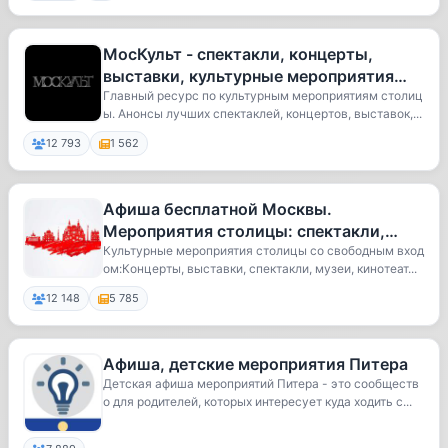
МосКульт - спектакли, концерты,
выставки, культурные мероприятия
Москвы
Главный ресурс по культурным мероприятиям столиц
ы. Анонсы лучших спектаклей, концертов, выставок,...
12 793
1 562
Афиша бесплатной Москвы.
Мероприятия столицы: спектакли,
концерты, выставки, мюзиклы, музеи,
Культурные мероприятия столицы со свободным вход
ом:Концерты, выставки, спектакли, музеи, кинотеат...
театры
12 148
5 785
Афиша, детские мероприятия Питера
Детская афиша мероприятий Питера - это сообществ
о для родителей, которых интересует куда ходить с...