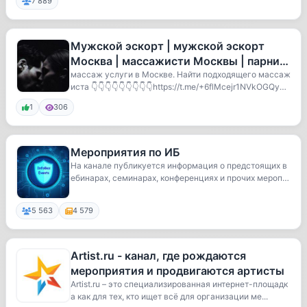
7 889
Мужской эскорт | мужской эскорт
Москва | массажисти Москвы | парни
по вызову Москвы
массаж услуги в Москве. Найти подходящего массаж
иста 👇👇👇👇👇👇👇👇👇https://t.me/+6flMcejr1NVkOGQyАд
мин...
1
306
Мероприятия по ИБ
На канале публикуется информация о предстоящих в
ебинарах, семинарах, конференциях и прочих мероп
р...
5 563
4 579
Artist.ru - канал, где рождаются
мероприятия и продвигаются артисты
Artist.ru – это специализированная интернет-площадк
а как для тех, кто ищет всё для организации ме...