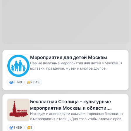
Мероприятия для детей Москвы
Самые полезные мероприятия для детей в Москве. В
ыставки, праздники, музеи и многое другое.
8 749
2 649
Бесплатная Столица – культурные
мероприятия Москвы и области.
Афиша концерты выставки спектакли
Находим и анонсируем самые интересные бесплатны
е мероприятия столицыДля того чтобы отлично прове
мюзи
с...
1 489
1