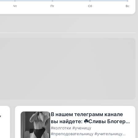
,
В нашем телеграмм канале
вы найдете: ☘️Сливы Блогерш
стримерш, блогерш,
#колготки #ученицу
#преподовательницу #учительницу
инстаграм, тиктокерш, тикто