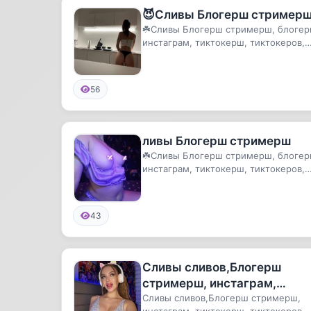
😈Сливы Блогерш стример
☘️Сливы Блогерш стримерш, блогер
инстаграм, тиктокерш, тиктокеров,
тикток, сливы, карнавал, вал...
56
ливы Блогерш стримерш
☘️Сливы Блогерш стримерш, блогер
инстаграм, тиктокерш, тиктокеров,
тикток, сливы, карнавал, вал...
43
Сливы сливов,Блогерш
стримерш, инстаграм,
тиктокерш, тиктокеров,
Сливы сливов,Блогерш стримерш,