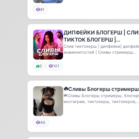
#дрочить #вирт #сквирт #влагалище
валя,С
#пизд...
61
ДИПФЕЙКИ БЛОГЕРШ | СЛИ
ТИКТОК БЛОГЕРШ |
ДИПФЕЙКИ
Слив тиктокерш | дипфейки| дипфей
знаменитостей | Сливы стримерш
ЗНАМЕНИТОСТЕЙ | СЛИВ
Блогерш, дипфейки блогерш, СЛИ...
БЛОГЕРШ | СЛИВ
2
101
ТИКТОКЕРШ | ДИ
☘️Сливы Блогерш стримерш
☘️Сливы Блогерш стримерш, блогер
инстаграм, тиктокерш, тиктокеров,
тикток, сливы, карнавал, вал...
40