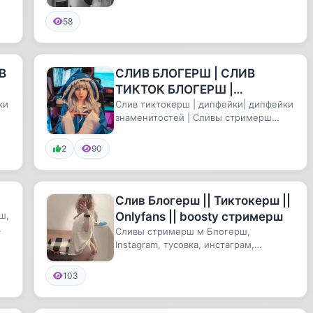
#Турок #бардель #бордель
#худощявую #худенькую...
58
В
СЛИВ БЛОГЕРШ | СЛИВ
ТИКТОК БЛОГЕРШ |
ки
ДИПФЕЙКИ
Слив тиктокерш | дипфейки| дипфейки
знаменитостей | Сливы стримерш
ЗНАМЕНИТОСТЕЙ |
Блогерш, дипфейки блогерш, СЛИ...
ДИПФЕЙКИ БЛОГЕРШ| СЛИВ
2
90
ТИКТОКЕРШ | ДИП
Слив Блогерш || Тиктокерш ||
ш,
Onlyfans || boosty стримерш
Сливы стримерш м Блогерш,
Instagram, тусовка, инстаграм,
тиктокерш, тиктокеров, тикток сливы
карн...
103