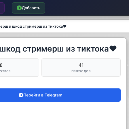
Добавить
ерш и шкод стримерш из тиктока❤️
шкод стримерш из тиктока❤️
8
41
ОТРОВ
ПЕРЕХОДОВ
Перейти в Telegram