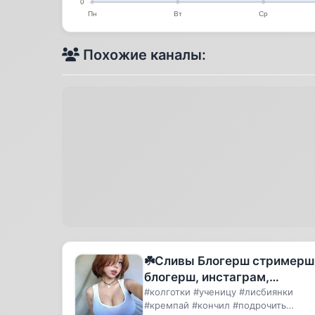
Похожие каналы:
☘️Сливы Блогерш стримерш
блогерш, инстаграм,
тиктокерш, тиктокеров,
#колготки #ученицу #лисбиянки
#кремпай #кончил #подрочить
тикток, сливы, карнавал,