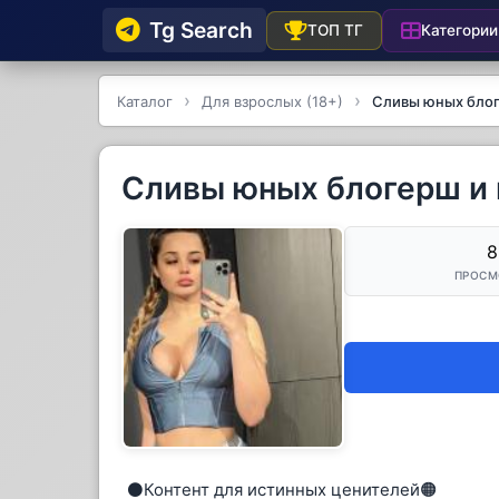
Tg Searсh
Категории
ТОП ТГ
Каталог
Для взрослых (18+)
Сливы юных блог
Сливы юных блогерш и 
8
ПРОСМ
⚫️Контент для истинных ценителей🟠