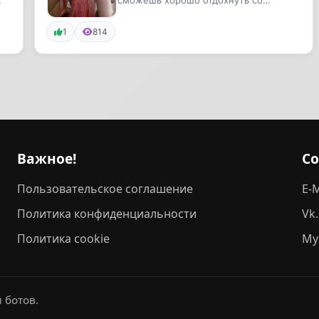
сможешь хорошо отдохнуть со
сливами юных после тяжелого
рабоче...
1
814
Важное!
С
Пользовательское соглашение
E-M
Политика конфиденциальности
Vk
Политика cookie
My
 ботов.