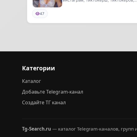
инстаграм, тиктокерш, тиктокеров,
тикток, сливы, карнавал,
тикток, сливы, карнавал, валя,Ст...
валя,Стрим
47
Категории
Каталог
Добавьте Telegram-канал
Создайте ТГ канал
Tg-Search.ru
— каталог Telegram-каналов, групп и