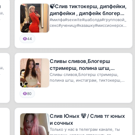
ш
🍃Слив тиктокерш, дипфейки,
ш,
дипфейки , дипфейк блогерш,
дипфейк стримерш
#милфа#sexwite#шаболда#групповой_
секс#ученицу#казашку#миссионерская
#big_tits#hardcore#любительско...
44
Сливы сливов,Блогерш
ш,
стримерш, полина шгш,
инстаграм, тиктокерш,
Сливы сливов,Блогерш стримерш,
полина шгш, инстаграм, тиктокерш,
тиктокеров, тикток, сливы,
тиктокеров, тикток, сливы, карна...
карнавал
80
Слив Юных 🐻 / Слив тг юных
и сочных
Только у нас в телеграм канале, ты