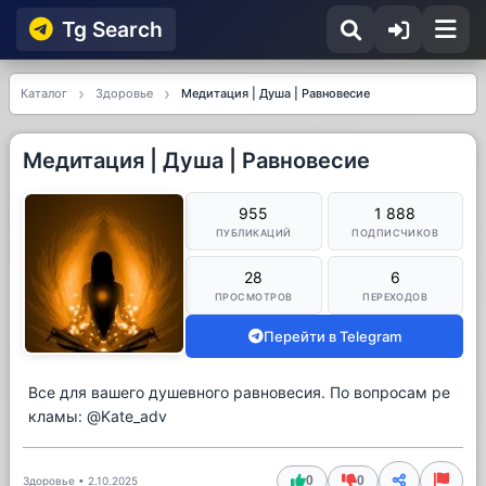
Tg Searсh
Каталог
Здоровье
Медитация | Душа | Равновесие
Медитация | Душа | Равновесие
955
1 888
ПУБЛИКАЦИЙ
ПОДПИСЧИКОВ
28
6
ПРОСМОТРОВ
ПЕРЕХОДОВ
Перейти в Telegram
Все для вашего душевного равновесия. По вопросам ре
кламы: @Kate_adv
0
0
Здоровье
•
2.10.2025