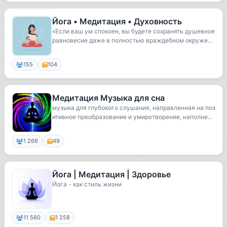
Йога • Медитация • Духовность
«Если ваш ум спокоен, вы будете сохранять душевное
равновесие даже в полностью враждебном окруже
н...
155
104
Медитация Музыка для сна
музыка для глубокого слушания, направленная на поз
итивное преобразование и умиротворение, наполне...
1 266
49
Йога | Медитация | Здоровье
Йога - как стиль жизни
11 560
1 258