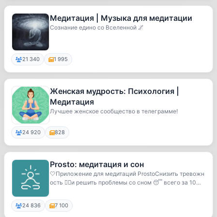
Медитация | Музыка для медитации
Сознание едино со Вселенной 🌌
21 340
1 995
Женская мудрость: Психология |
Медитация
Лучшее женское сообщество в телеграмме!
24 920
828
Prosto: медитация и сон
🤍Приложение для медитаций ProstoСнизить тревожн
ость 💆‍♂️и решить проблемы со сном 😴 всего за 10
м...
24 836
7 100