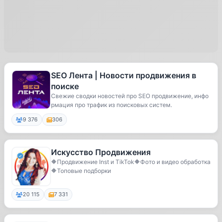
SEO Лента | Новости продвижения в
поиске
Свежие сводки новостей про SEO продвижение, инфо
рмация про трафик из поисковых систем.
9 376
306
Искусство Продвижения
🔶Продвижение Inst и TikTok🔶Фото и видео обработка
🔶Топовые подборки
20 115
7 331