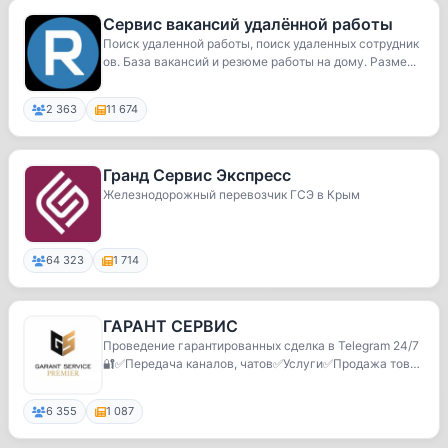
Сервис вакансий удалённой работы
Поиск удаленной работы, поиск удаленных сотрудник
ов. База вакансий и резюме работы на дому. Разме...
2 363
11 674
Гранд Сервис Экспресс
Железнодорожный перевозчик ГСЭ в Крым
64 323
1 714
ГАРАНТ СЕРВИС
Проведение гарантированных сделка в Telegram 24/7
🔐✅Передача каналов, чатов✅Услуги✅Продажа товар
ов...
6 355
1 087