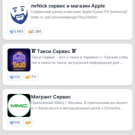
mrNick сервис и магазин Apple
Сервисный центр и магазин Apple Dyson PS SamsungT
rade-in, рассрочкаАренда PlayStation
3 993
2 366
🚖 Такси Сервис 🚖
Такси Сервис - все о такси в Украине 👉 Свежие собы
тия и новости такси, актуальная информация для ...
225
1 711
Мигрант Сервис
Приложение ММЦ г. Москвы. В приложении вы может
е: ▪️ Записаться в миграционный центр ▪️ Оплатить ...
542
4