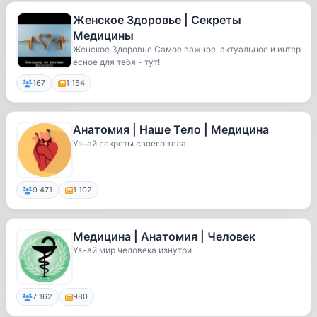
Женское Здоровье | Секреты
Медицины
Женское Здоровье Самое важное, актуальное и интер
есное для тебя - тут!
167
1 154
Анатомия | Наше Тело | Медицина
Узнай секреты своего тела
9 471
1 102
Медицина | Анатомия | Человек
Узнай мир человека изнутри
7 162
980