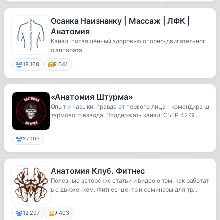
Осанка Наизнанку | Массаж | ЛФК |
Анатомия
Канал, посвящённый здоровью опорно-двигательног
о аппарата
18 168
9 041
«Анатомия Штурма»
Опыт и навыки, правда от первого лица - командира ш
турмового взвода. Поддержать канал: СБЕР 4279 ...
27 103
Анатомия Клуб. Фитнес
Полезные авторские статьи и видео о том, как работат
ь с движением. Фитнес-центр и семинары для тр...
12 297
9 403