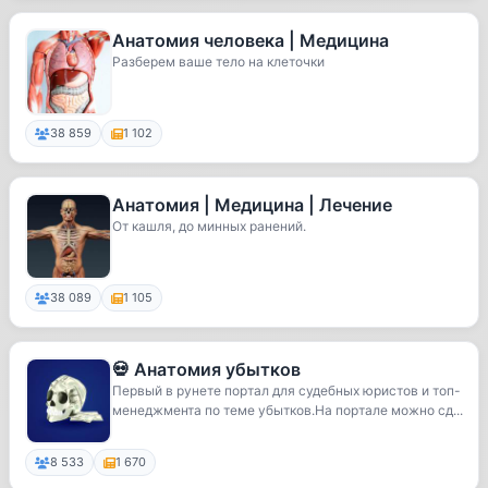
Анатомия человека | Медицина
Разберем ваше тело на клеточки
38 859
1 102
Анатомия | Медицина | Лечение
От кашля, до минных ранений.
38 089
1 105
💀 Анатомия убытков
Первый в рунете портал для судебных юристов и топ-
менеджмента по теме убытков.На портале можно сд...
8 533
1 670