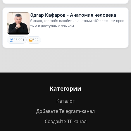
Эдгар Кафаров - Анатомия человека
Я знаю, как тебя влюбить в анатомию❗️О сложном прос
тым и доступным языком
23 091
622
Категории
Каталог
Добавьте Telegram-канал
Создайте ТГ канал