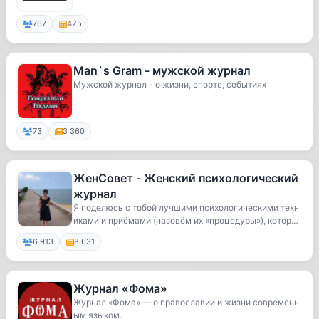
767
425
Man`s Gram - мужской журнал
Мужской журнал - о жизни, спорте, событиях
73
3 360
ЖенСовет - Женский психологический
журнал
Я поделюсь с тобой лучшими психологическими техн
иками и приёмами (назовём их «процедуры»), котор
ы...
6 913
8 631
Журнал «Фома»
Журнал «Фома» — о православии и жизни современн
ым языком.