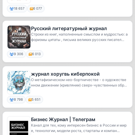
18 657
6 077
Русский литературный журнал
Строки из книг, наполненные смыслом и мудростью: а
форизмы цитаты , письма великих русских писател...
9 306
6 013
журнал хоругвь киберпокой
О метафизическом нео-бортничестве - о художестве
нном движении (кривлянии) сверх-чувственных обр...
8 798
5 651
Бизнес Журнал | Телеграм
Канал для тех, кому интересен бизнес в России и мир
е, технологии, модели роста, стартапы и компан...