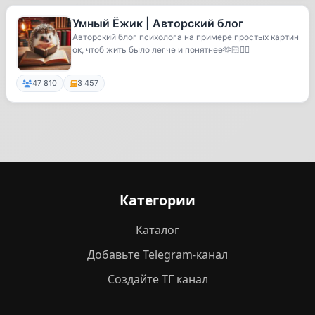
Умный Ёжик | Авторский блог
Авторский блог психолога на примере простых картин
ок, чтоб жить было легче и понятнее🫶🏻❤️‍🔥
47 810
3 457
Категории
Каталог
Добавьте Telegram-канал
Создайте ТГ канал