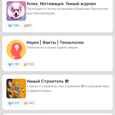
Успех, Мотивация. Умный журнал
Посвящается всем нынешним и будущим Просветлен
ным Миллионерам.
1 085
891
Наука | Факты | Технологии
Технологии и наука правят миром
9 135
1 105
Умный Строитель 🛠
• Канал о строительстве и ремонте 🛠По рекламе писа
ть @dmitri4dobro
8 527
1 041