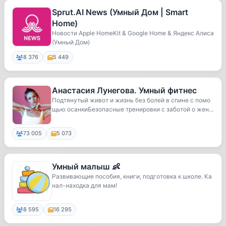
Sprut.AI News (Умный Дом | Smart
Home)
Новости Apple HomeKit & Google Home & Яндекс Алиса
(Умный Дом)
8 376
5 449
Анастасия Лунегова. Умный фитнес
Подтянутый живот и жизнь без болей в спине с помо
щью осанкиБезопасные тренировки с заботой о жен
с...
73 005
5 073
Умный малыш 👶
Развивающие пособия, книги, подготовка к школе. Ка
нал-находка для мам!
8 595
16 295