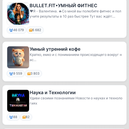
BULLET.FIT•УМНЫЙ ФИТНЕС
❤️Я - Валентина. 🔥Со мной вы полюбите фитнес и пол
учите результаты в 10 раз быстрее Тут вас ждёт:...
46 079
6 682
Умный утренний кофе
Кратко, емко и с пониманием происходящего вокруг н
ас...
9 559
3 803
Наука и Технологии
Удиви своими познаниями Новости о науках и техноло
гиях
88
82