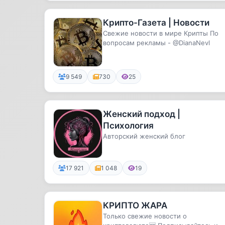
Крипто-Газета | Новости
Свежие новости в мире Крипты По
вопросам рекламы - @DianaNevl
9 549
730
25
Женский подход |
Психология
Авторский женский блог
17 921
1 048
19
КРИПТО ЖАРА
Только свежие новости о