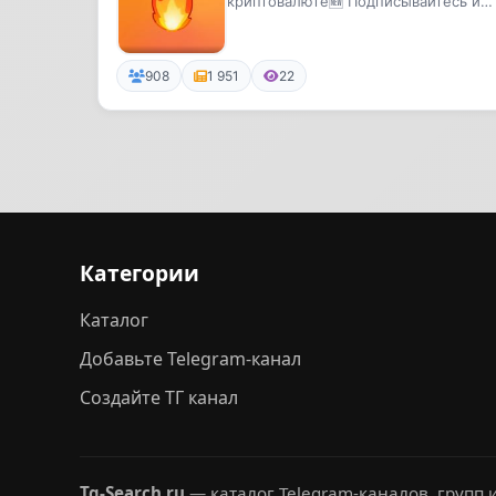
криптовалюте🆕 Подписывайтесь и
будьте в курсе🔔
908
1 951
22
Категории
Каталог
Добавьте Telegram-канал
Создайте ТГ канал
Tg-Search.ru
— каталог Telegram-каналов, групп и