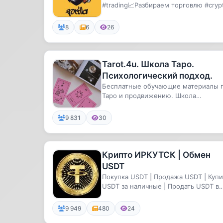
#trading📈Разбираем торговлю #cryp
#signals🗞Помогаем с обучение...
8
6
26
Tarot.4u. Школа Таро.
Психологический подход.
Бесплатные обучающие материалы 
Таро и продвижению. Школа
психологического Таро с Лицензией
Мин...
9 831
30
Крипто ИРКУТСК | Обмен
USDT
Покупка USDT | Продажа USDT | Купи
USDT за наличные | Продать USDT в
Иркутске
9 949
480
24