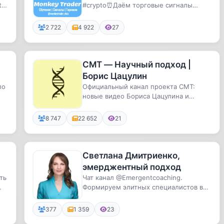
to
#crypto⏰Даём торговые сигналы
#trading📩Контакт для связи
@monkeytra...
2 722
4 922
27
СМТ — Научный подход |
Борис Цацулин
по
Официальный канал проекта СМТ:
новые видео Бориса Цацулина и
статьи на сайте — прямо в Telegram
8 747
22 652
21
Светлана Дмитриенко,
эмерджентный подход
ть
Чат канал @Emergentcoaching.
Формируем элитных специалистов в
области психологии и коучинга. В ча...
377
1 359
23