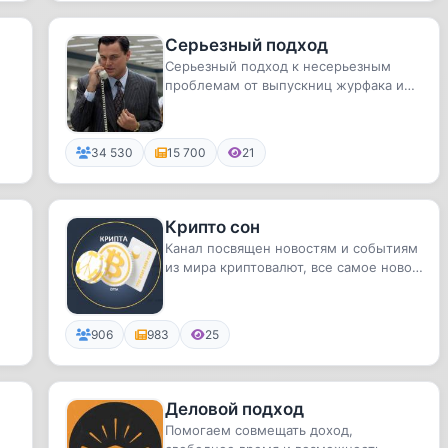
Серьезный подход
Серьезный подход к несерьезным
проблемам от выпускниц журфака и
экс работников Condé Nast
34 530
15 700
21
Крипто сон
Канал посвящен новостям и событиям
из мира криптовалют, все самое новое
и интересное.
906
983
25
Деловой подход
Помогаем совмещать доход,