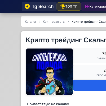
Tg Searсh
Категории
ТОП ТГ
Каталог
Криптовалюты
Крипто трейдинг Ска
Крипто трейдинг Скаль
7
ПУБЛИ
2
ПРОСМ
Приветствую на канале!