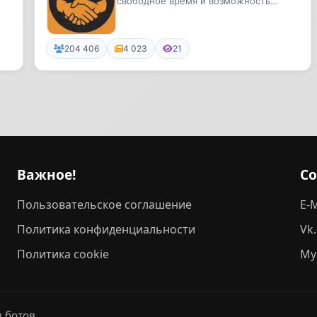
свободное время и возможность
творить в своем бизнесе
204 406
4 023
21
Важное!
С
Пользовательское соглашение
E-M
Политика конфиденциальности
Vk
Политика cookie
My
 ботов.