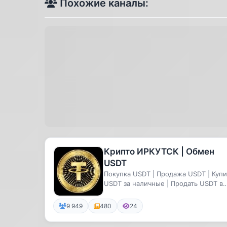
Похожие каналы:
Крипто ИРКУТСК | Обмен
USDT
Покупка USDT | Продажа USDT | Купи
USDT за наличные | Продать USDT в
Иркутске
9 949
480
24