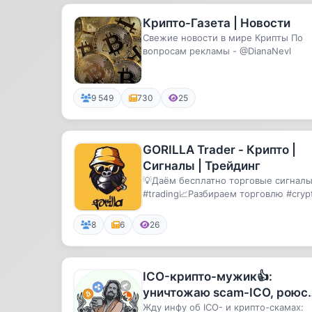
Крипто-Газета | Новости
Свежие новости в мире Крипты По
вопросам рекламы - @DianaNevl
9 549
730
25
GORILLA Trader - Крипто |
Сигналы | Трейдинг
💡Даём бесплатно торговые сигнал
#trading📈Разбираем торговлю #cryp
#signals🗞Помогаем с обучение...
8
6
26
ICO-крипто-мужик👍:
уничтожаю scam-ICO, роюс
в блокчейне и смотрю на
Жду инфу об ICO- и крипто-скамах: