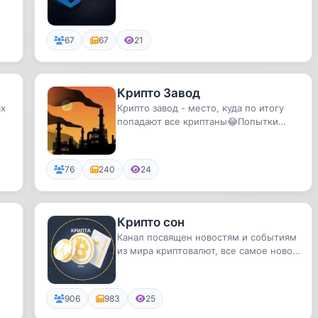
.
67
67
21
Крипто Завод
ах
Крипто завод - место, куда по итогу
попадают все криптаны😂Попытки
заработать на крипте🔪Темы для л...
76
240
24
Крипто сон
Канал посвящен новостям и событиям
из мира криптовалют, все самое новое
и интересное.
906
983
25