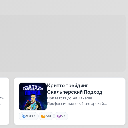
Крипто трейдинг
Скальперский Подход
ть
Приветствую на канале!
Профессиональный авторский
трейдинг на криптовалютном рынке.
Лучшие беспла...
9 837
798
27