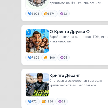
пришлите на @ICOmuzhikbot или
крипточку как 🐭мышЬ на
пишите в Крипто-скам чат @cryptos..
крупу
6 928
6 874
23
○ Крипто Друзья ○
Зарабатывай на аирдропах ТОН, игр
и активностях!
7 829
1 800
25
Крипто Десант
Спотовая и фьючерсная торговля
криптовалютами. Бесплатное
обучение торговле криптовалютами.
772
3 354
22