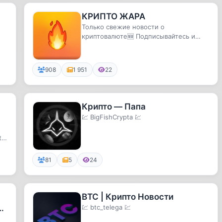
КРИПТО ЖАРА
Только свежие новости о
криптовалюте🆕 Подписывайтесь и
будьте в курсе🔔
908
1 951
22
Крипто — Папа
💹 BigFishCrypta 💹
ы
to
81
5
24
BTC | Крипто Новости
ь
💹 btc_telega 💹