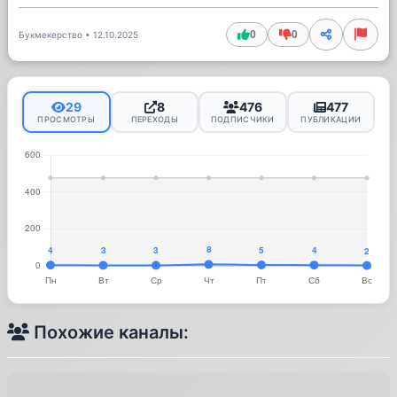
0
0
Букмекерство
•
12.10.2025
29
8
476
477
ПРОСМОТРЫ
ПЕРЕХОДЫ
ПОДПИСЧИКИ
ПУБЛИКАЦИИ
Похожие каналы: