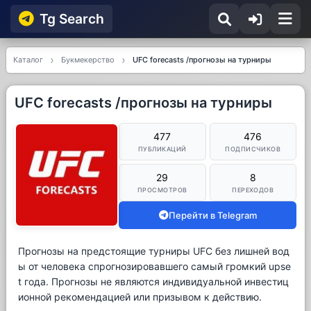
Tg Searсh
Каталог
Букмекерство
UFC forecasts /прогнозы на турниры
UFC forecasts /прогнозы на турниры
477
476
ПУБЛИКАЦИЙ
ПОДПИСЧИКОВ
29
8
ПРОСМОТРОВ
ПЕРЕХОДОВ
Перейти в Telegram
Прогнозы на предстоящие турниры UFC без лишней вод
ы от человека спрогнозировавшего самый громкий upse
t года. Прогнозы не являются индивидуальной инвестиц
ионной рекомендацией или призывом к действию.