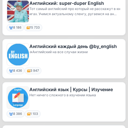
Английский: super-duper English
Тот самый английский про который не расскажут в кн
игах. Учимся актуальному сленгу, ругаемся на ан...
8 186
15 733
Английский каждый день @by_english
✈️Английский на все случаи жизни
8 436
3 947
Английский язык | Курсы | Изучение
Нет ничего сложного в изучении языка
8 386
1 103