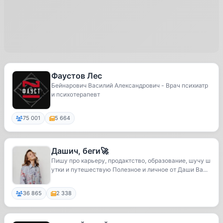
Фаустов Лес
Бейнарович Василий Александрович - Врач психиатр
и психотерапевт
75 001
5 664
Дашич, беги🚀
Пишу про карьеру, продактство, образование, шучу ш
утки и путешествую Полезное и личное от Даши Ва...
36 865
2 338