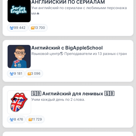
АНГЛИЙСКИЙ ПО СЕРИАЛАМ
Учи английский по сериалам с любимыми персонажа
ми🔥
99 442
13 700
Английский с BigAppleSchool
Языковой центр🌎 Преподаватели из 13 разных стран
9 181
3 096
🇬🇧 Английский для ленивых 🇬🇧
Учим каждый день по 2 слова.
8 476
11 729