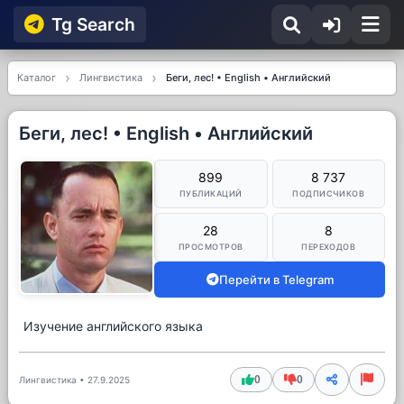
Tg Searсh
Каталог
Лингвистика
Беги, лес! • English • Английский
Беги, лес! • English • Английский
899
8 737
ПУБЛИКАЦИЙ
ПОДПИСЧИКОВ
28
8
ПРОСМОТРОВ
ПЕРЕХОДОВ
Перейти в Telegram
Изучение английского языка
0
0
Лингвистика
•
27.9.2025