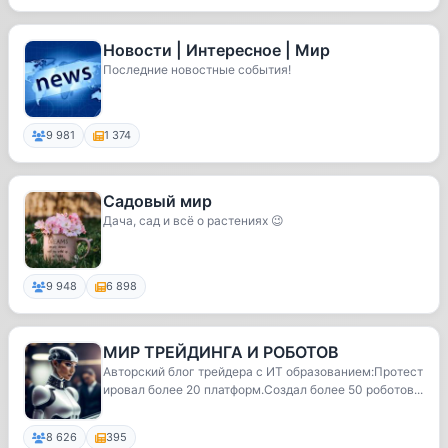
Новости | Интересное | Мир
Последние новостные события!
9 981
1 374
Садовый мир
Дача, сад и всё о растениях 😉
9 948
6 898
МИР ТРЕЙДИНГА И РОБОТОВ
Авторский блог трейдера с ИТ образованием:Протест
ировал более 20 платформ.Создал более 50 роботов...
8 626
395