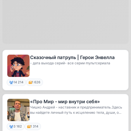
Сказочный патруль | Герои Энвелла
- дата выхода сeрий- всe сeрии mультсeриала
14 214
1 626
«Про Мир - мир внутри себя»
Чишко Андрей - наставник и предприниматель.Здесь
вы найдете личный путь к исцелению тела, души, о...
3 162
1 314