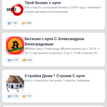
Твой бизнес с нуля
Как открыть успешный бизнес в 2024 году с минимал
ьными рисками и вложениями.
7 767
1 364
Биткоин с нуля С Александром
Виноградовым
😎Меня зовут Александр 💰Криптоинвестор с 2019. 📈
За 2 года вышел на доход с 0 до 7-10к$ в месяц ‼️А...
3 279
8 150
Стройка Дома * Строим С нуля
Все о строительстве дома. Секреты, лайфхаки
2 236
1 113