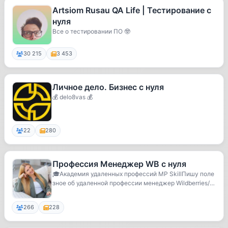
Artsiom Rusau QA Life | Тестирование с
нуля
Все о тестировании ПО 🤓
30 215
3 453
Личное дело. Бизнес с нуля
💰 delo8vas 💰
22
280
Профессия Менеджер WB с нуля
🎓Академия удаленных профессий MP SkillПишу поле
зное об удаленной профессии менеджер Wildberries/O
zon
266
228