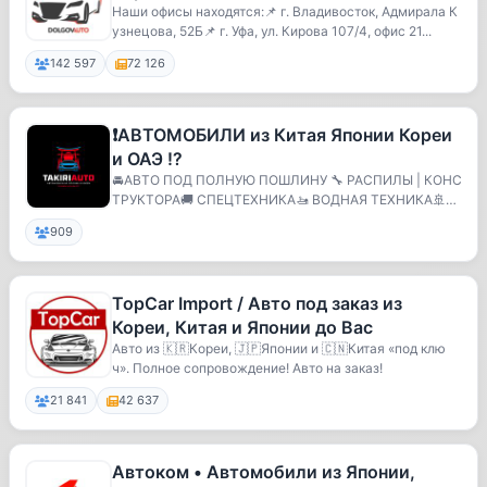
Наши офисы находятся:📌 г. Владивосток, Адмирала К
узнецова, 52Б📌 г. Уфа, ул. Кирова 107/4, офис 21...
142 597
72 126
❗️АВТОМОБИЛИ из Китая Японии Кореи
и ОАЭ ⁉️
🚘АВТО ПОД ПОЛНУЮ ПОШЛИНУ 🔧 РАСПИЛЫ | КОНС
ТРУКТОРА🚚 СПЕЦТЕХНИКА🚤 ВОДНАЯ ТЕХНИКА🚢Д
ОСТАВКА В ЛЮБОЙ Г...
909
TopCar Import / Авто под заказ из
Кореи, Китая и Японии до Вас
Авто из 🇰🇷Кореи, 🇯🇵Японии и 🇨🇳Китая «под клю
ч». Полное сопровождение! Авто на заказ!
21 841
42 637
Автоком • Автомобили из Японии,