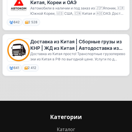
Китая, Кореи и ОАЭ
Автомобили в наличии и под заказ из 🇯🇵Японии, 🇰🇷
Южной Кореи, 🇺🇸 США, 🇨🇳 Китая и 🇦🇪ОАЭ. Достав
ка ...
842
2 528
Доставка из Китая | Сборные грузы из
КНР | ЖД из Китая | Автодоставка из
КНР | Логистика из Китая
Доставка из Китая просто! Транспортные грузоперево
зки из Китая в РФ по выгодной цене. Услуги по д...
641
2 412
Категории
Каталог