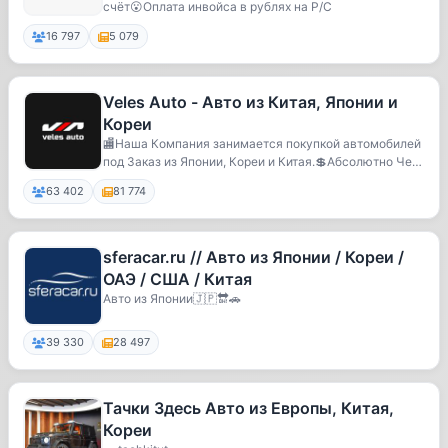
счёт😮Оплата инвойса в рублях на Р/С
16 797
5 079
Veles Auto - Авто из Китая, Японии и
Кореи
🏬Наша Компания занимается покупкой автомобилей
под Заказ из Японии, Кореи и Китая.💲Абсолютно Чес
т...
63 402
81 774
sferacar.ru // Авто из Японии / Кореи /
ОАЭ / США / Китая
Авто из Японии🇯🇵🔛🚗
39 330
28 497
Тачки Здесь Авто из Европы, Китая,
Кореи