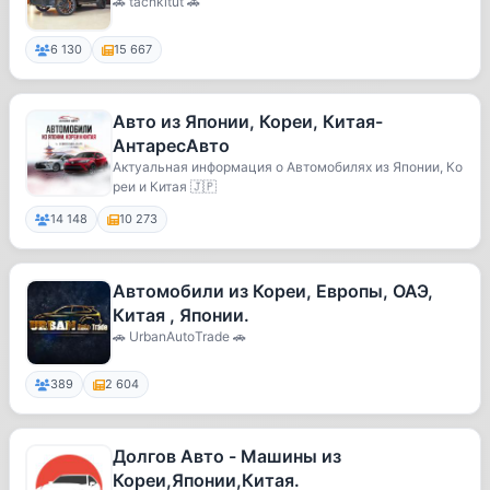
🚗 tachkitut 🚗
6 130
15 667
Авто из Японии, Кореи, Китая-
АнтаресАвто
Актуальная информация о Автомобилях из Японии, Ко
реи и Китая 🇯🇵
14 148
10 273
Автомобили из Кореи, Европы, ОАЭ,
Китая , Японии.
🚗 UrbanAutoTrade 🚗
389
2 604
Долгов Авто - Машины из
Кореи,Японии,Китая.