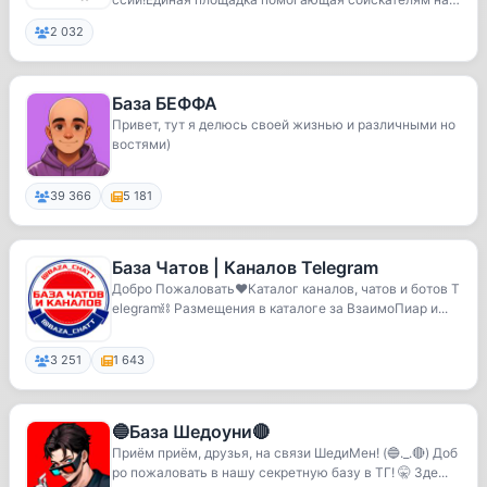
о...
2 032
База БЕФФА
Привет, тут я делюсь своей жизнью и различными но
востями)
39 366
5 181
База Чатов | Каналов Telegram
Добро Пожаловать♥️Каталог каналов, чатов и ботов T
elegram⛓️ Размещения в каталоге за ВзаимоПиар и...
3 251
1 643
🔵База Шедоуни🔴
Приём приём, друзья, на связи ШедиМен! (🔵._.🔴) Доб
ро пожаловать в нашу секретную базу в ТГ! 🤫 Зде...