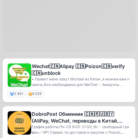
Wechat🇨🇳Alipay 🇨🇳Poizon🇨🇳verify
🇨🇳unblock
▪️ Привет меня зовут Michael из Китая ,я можем вам п
омочь.Все необходимое для WeChat .- Аккаунты ...
2 851
4 029
DobroPost Обменник 🇨🇳🇷🇺🇧🇾
(AliPay, WeChat, переводы в Китай,
Алипей, Вичат)
График работы:Пн-Сб 9:00-21:00; Вс - свободный гра
фик.✅ №1 Сервис по доставке и закупке с Poizon,...