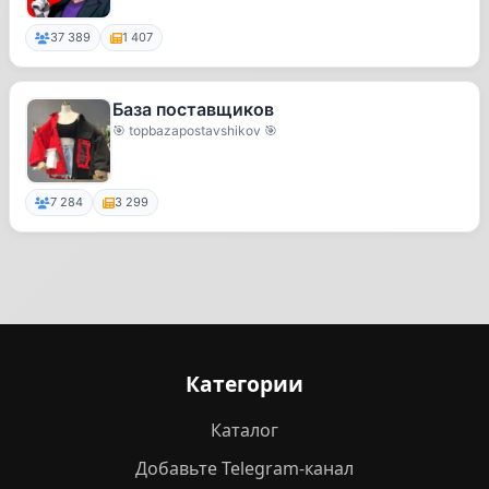
37 389
1 407
База поставщиков
🎯 topbazapostavshikov 🎯
7 284
3 299
Категории
Каталог
Добавьте Telegram-канал