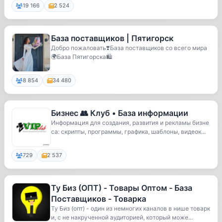
19 166
2 524
База поставщиков | Пятигорск
Добро пожаловать❣️База поставщиков со всего мира
🌍База Пятигорска🛍
8 854
34 480
Бизнес 👥 Клуб • База информации
Информация для создания, развития и рекламы бизне
са: скрипты, программы, графика, шаблоны, видеок...
729
2 537
Ту Биз (ОПТ) - Товары Оптом - База
Поставщиков - Товарка
Ту Биз (опт) - один из немногих каналов в нише товарк
и, с не накрученной аудиторией, который може...