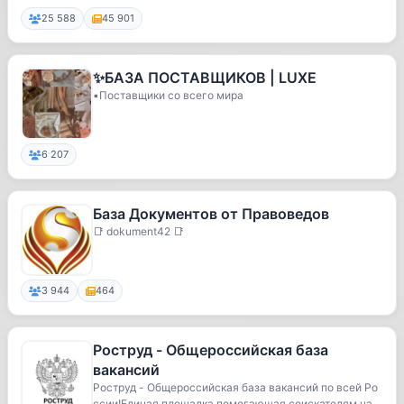
25 588
45 901
✨БАЗА ПОСТАВЩИКОВ | LUXE
▪️Поставщики со всего мира
6 207
База Документов от Правоведов
📑 dokument42 📑
3 944
464
Роструд - Общероссийская база
вакансий
Роструд - Общероссийская база вакансий по всей Ро
ссии!Единая площадка помогающая соискателям нах