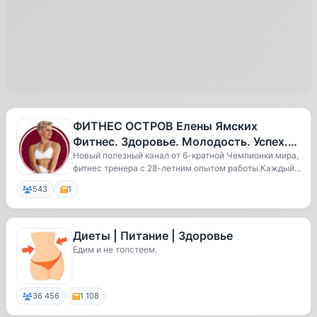
ФИТНЕС ОСТРОВ Елены Ямских
Фитнес. Здоровье. Молодость. Успех.
Счастье. Самореализация. Победы.
Новый полезный канал от 6-кратной Чемпионки мира,
фитнес тренера с 28-летним опытом работы.Каждый...
Пров
543
1
Диеты | Питание | Здоровье
Едим и не толстеем.
36 456
1 108