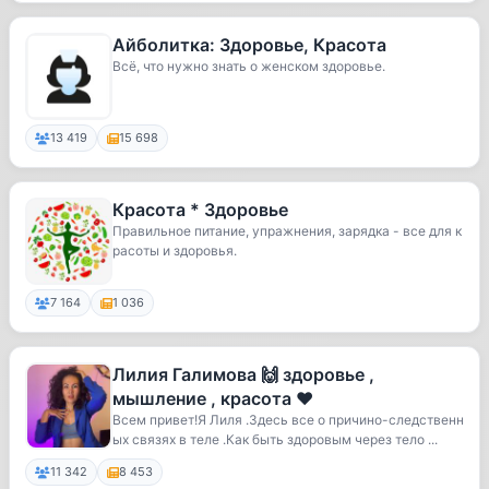
Айболитка: Здоровье, Красота
Всё, что нужно знать о женском здоровье.
13 419
15 698
Красота * Здоровье
Правильное питание, упражнения, зарядка - все для к
расоты и здоровья.
7 164
1 036
Лилия Галимова 🙌 здоровье ,
мышление , красота ❤️
Всем привет!Я Лиля .Здесь все о причино-следственн
ых связях в теле .Как быть здоровым через тело ...
11 342
8 453