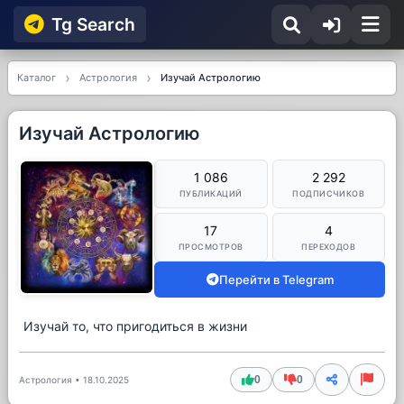
Tg Searсh
Каталог
Астрология
Изучай Астрологию
Изучай Астрологию
1 086
2 292
ПУБЛИКАЦИЙ
ПОДПИСЧИКОВ
17
4
ПРОСМОТРОВ
ПЕРЕХОДОВ
Перейти в Telegram
Изучай то, что пригодиться в жизни
0
0
Астрология
•
18.10.2025