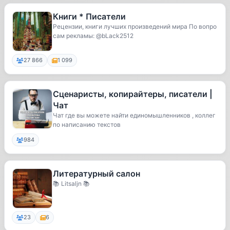
Книги * Писатели
Рецензии, книги лучших произведений мира По вопро
сам рекламы: @bLack2512
27 866
1 099
Сценаристы, копирайтеры, писатели |
Чат
Чат где вы можете найти единомышленников , коллег
по написанию текстов
984
Литературный салон
📚 Litsaljn 📚
23
6