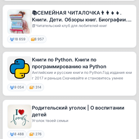
📚СЕМЕЙНАЯ ЧИТАЛОЧКА👨‍👩‍👧‍👧.
Книги. Дети. Обзоры книг. Биографии.
Книги для детей
📗Читательский клуб для любителей книг
18 659
8 957
Книги по Python. Книги по
программированию на Python
Английские и русские книги по Python.Год издания кни
г 2017 и раньше.Скачивайте и становитесь умнее
9 054
1 314
Родительский уголок | О воспитании
детей
Уголок твоей семьи
8 488
1 276